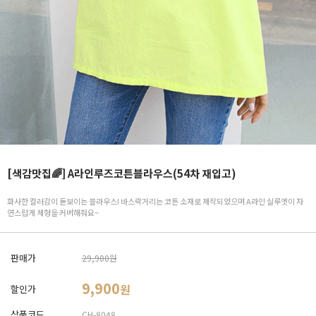
[색감맛집🌈] A라인루즈코튼블라우스(54차 재입고)
화사한 컬러감이 돋보이는 블라우스! 바스락거리는 코튼 소재로 제작되었으며 A라인 실루엣이 자
연스럽게 체형을 커버해줘요~
판매가
29,900원
9,900
원
할인가
상품코드
CH-8048