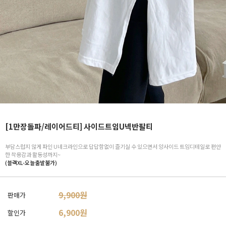
[1만장돌파/레이어드티] 사이드트임U넥반팔티
부담스럽지 않게 파인 U네크라인으로 답답함없이 즐기실 수 있으면서 양사이드 트임디테일로 편안
한 착용감과 활동성까지~
(블랙XL-오늘출발불가)
9,900원
판매가
6,900
원
할인가