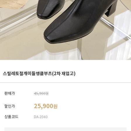
스틸레토절개미들앵클부츠(2차 재입고)
판매가
45,900원
25,900
원
할인가
상품코드
DA-2040