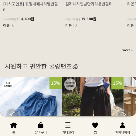
[패치포인트] 뒷절개패치라벨반팔
컬러패치언발단가라롱반팔티
라운
티
14,400원
15,300원
17,000원
/
18,000원
/
15,0
리뷰 : 0
리뷰 : 0
리뷰 :
more +
시원하고 편안한 쿨링팬츠🧊
32%
15%
32%
15%
홈
장바구니
카테고리
찜
마이페이지