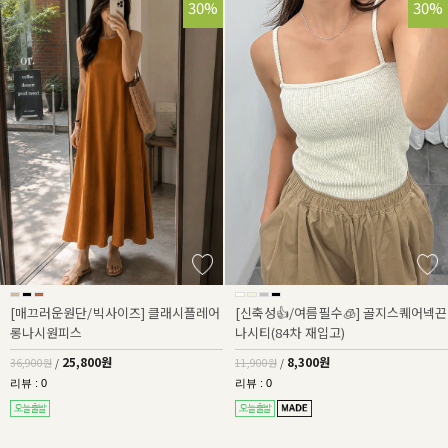
30%
30%
[매끄러운원단/빅사이즈] 클래시플레어
[신축성👍/여름필수🧊] 골지스퀘어넥끈
롱나시원피스
나시티(84차 재입고)
25,800원
8,300원
36,900원
/
11,900원
/
리뷰 : 0
리뷰 : 0