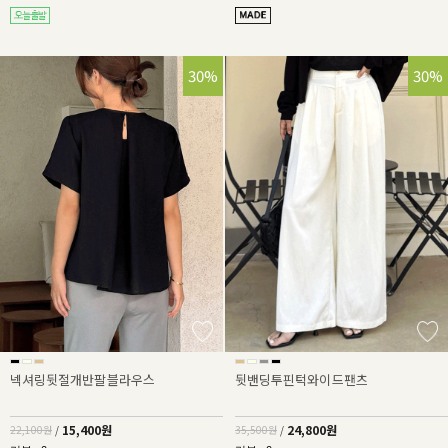
30%
30%
넥셔링뒷절개반팔블라우스
뒷밴딩투핀턱와이드팬츠
15,400원
24,800원
22,100원
/
35,500원
/