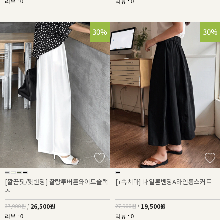
리뷰 : 0
리뷰 : 0
30%
30%
[깔끔핏/뒷밴딩] 찰랑투버튼와이드슬랙
[+속치마] 나일론밴딩A라인롱스커트
스
26,500원
19,500원
37,900원
/
27,900원
/
리뷰 : 0
리뷰 : 0