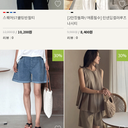
스퀘어ST쿨링반팔티
[2만장돌파!/여름필수] 린넨딥컬러루즈
나시티
10,200원
8,400원
12,000원
/
9,900원
/
리뷰 : 0
리뷰 : 0
30%
30%