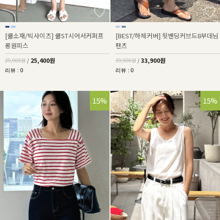
[쿨소재/빅사이즈] 쿨ST시어서커퍼프
[BEST/하체커버] 뒷밴딩커브드8부데님
롱원피스
팬츠
25,400원
33,900원
29,900원
/
39,900원
/
리뷰 : 0
리뷰 : 0
15%
15%