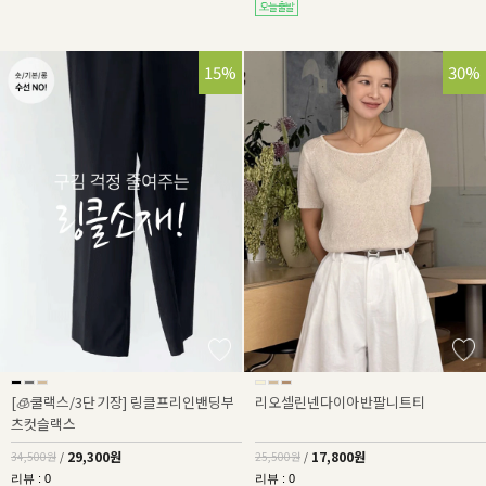
15%
30%
[🧊쿨랙스/3단기장] 링클프리인밴딩부
리오셀린넨다이아반팔니트티
츠컷슬랙스
29,300원
17,800원
34,500원
/
25,500원
/
리뷰 : 0
리뷰 : 0