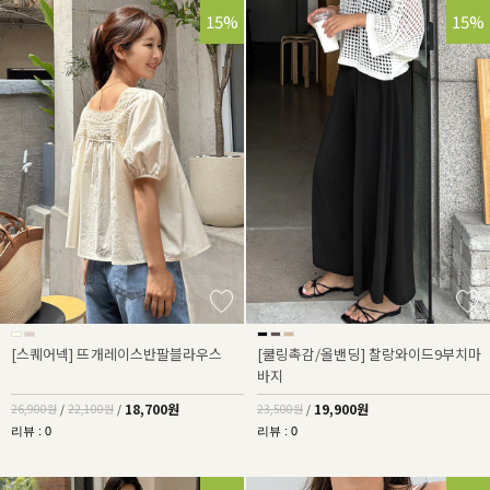
30%
15%
15%
[스퀘어넥] 뜨개레이스반팔블라우스
[쿨링촉감/올밴딩] 찰랑와이드9부치마
바지
18,700원
19,900원
26,900원
/
22,100원
/
23,500원
/
리뷰 : 0
리뷰 : 0