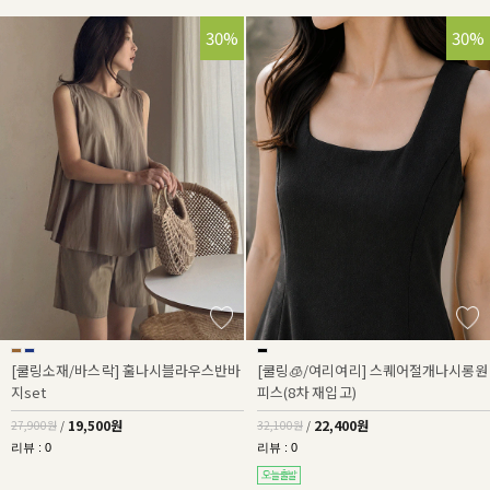
30%
30%
[쿨링소재/바스락] 훌나시블라우스반바
[쿨링🧊/여리여리] 스퀘어절개나시롱원
지set
피스(8차 재입고)
19,500원
22,400원
27,900원
/
32,100원
/
리뷰 : 0
리뷰 : 0