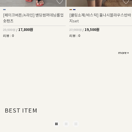
[페이크버튼/A라인] 밴딩썸머데님롤업
[쿨링소재/바스락] 훌나시블라우스반바
숏팬츠
지set
17,800원
19,500원
25,500원
/
27,900원
/
리뷰 : 0
리뷰 : 0
more +
BEST ITEM