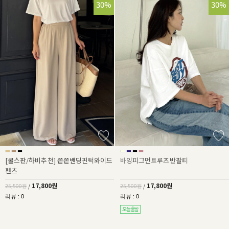
30%
30%
[쿨스판/하비추천] 쫀쫀밴딩핀턱와이드
바잉피그먼트루즈반팔티
팬츠
17,800원
17,800원
25,500원
/
25,500원
/
리뷰 : 0
리뷰 : 0