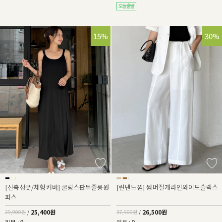
15%
30%
[신축성굿/체형커버] 쿨링스판두줄롱원
[린넨느낌] 썸머절개라인와이드슬랙스
피스
25,400원
26,500원
29,900원
/
37,900원
/