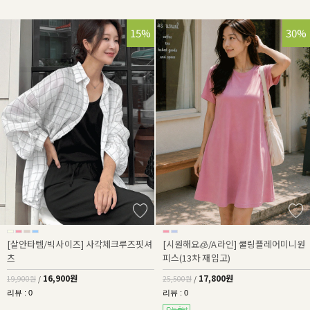
15%
30%
[살안타템/빅사이즈] 사각체크루즈핏셔
[시원해요🧊/A라인] 쿨링플레어미니원
츠
피스(13차 재입고)
16,900원
17,800원
19,900원
/
25,500원
/
리뷰 : 0
리뷰 : 0