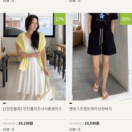
리뷰 : 0
리뷰 : 0
15%
30%
[1만장돌파] 캉캉플리츠나시롱원피스
밴딩스트랩트레이닝반바지
30,100원
10,500원
35,500원
/
15,000원
/
리뷰 : 0
리뷰 : 0