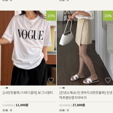
리뷰 : 0
리뷰 : 0
15%
15%
[10만장돌파/스테디셀러] 보그나염티
[린넨소재🧊/인생바지/8천장돌파] 린넨
하프밴딩랩치마바지
11,000원
27,600원
13,000원
/
32,500원
/
리뷰 : 0
리뷰 : 0