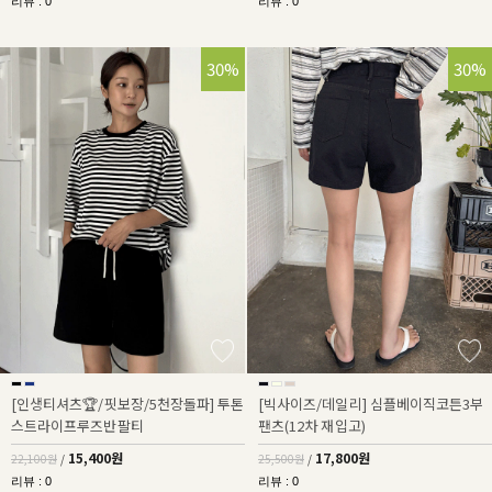
리뷰 : 0
리뷰 : 0
30%
30%
[인생티셔츠🏆/핏보장/5천장돌파] 투톤
[빅사이즈/데일리] 심플베이직코튼3부
스트라이프루즈반팔티
팬츠(12차 재입고)
15,400원
17,800원
22,100원
/
25,500원
/
리뷰 : 0
리뷰 : 0