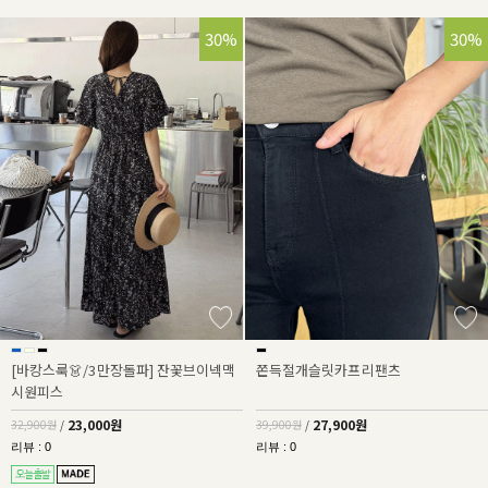
30%
30%
[바캉스룩👗/3만장돌파] 잔꽃브이넥맥
쫀득절개슬릿카프리팬츠
시원피스
23,000원
27,900원
32,900원
/
39,900원
/
리뷰 : 0
리뷰 : 0