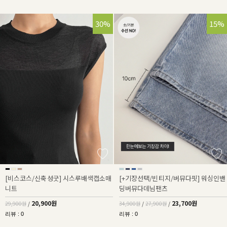
30%
32%
15%
[비스코스/신축성굿] 시스루배색캡소매
[+기장선택/빈티지/버뮤다핏] 워싱인밴
니트
딩버뮤다데님팬츠
20,900원
23,700원
29,900원
/
34,900원
/
27,900원
/
리뷰 : 0
리뷰 : 0