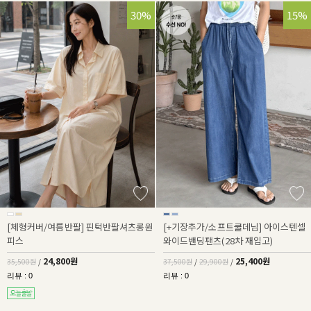
30%
32%
15%
[체형커버/여름반팔] 핀턱반팔셔츠롱원
[+기장추가/소프트쿨데님] 아이스텐셀
피스
와이드밴딩팬츠(28차 재입고)
24,800원
25,400원
35,500원
/
37,500원
/
29,900원
/
리뷰 : 0
리뷰 : 0