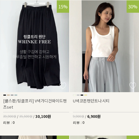
25%
15%
30%
[쿨스판/링클프리] V넥가디건와이드팬
U넥코튼팬던트나시티
츠set
30,100원
6,900원
39,900원
/
35,500원
/
9,900원
/
리뷰 : 0
리뷰 : 0