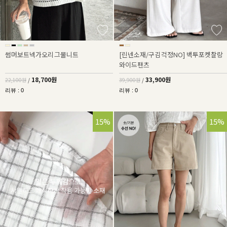
썸머보트넥가오리그물니트
[린넨소재/구김걱정NO] 백투포켓찰랑
와이드팬츠
18,700원
33,900원
22,100원
/
39,900원
/
리뷰 : 0
리뷰 : 0
15%
15%