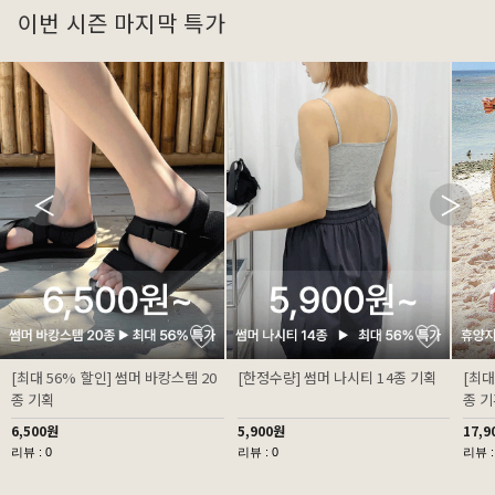
이번 시즌 마지막 특가
[최대 56% 할인] 썸머 바캉스템 20
[한정수량] 썸머 나시티 14종 기획
[최대
종 기획
종 
6,500원
5,900원
17,9
리뷰 : 0
리뷰 : 0
리뷰 :