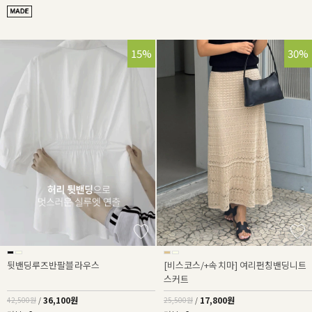
15%
30%
뒷밴딩루즈반팔블라우스
[비스코스/+속치마] 여리펀칭밴딩니트
스커트
36,100원
17,800원
42,500원
/
25,500원
/