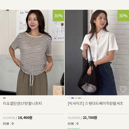
30%
30%
리오셀린넨ST반팔니트티
[빅사이즈] 스탠다드베이직반팔셔츠
16,400원
23,700원
23,500원
/
33,900원
/
리뷰 : 0
리뷰 : 0