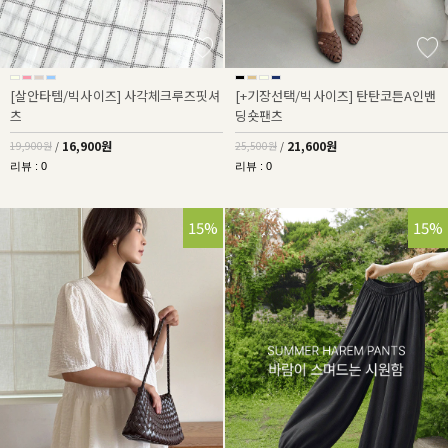
[살안타템/빅사이즈] 사각체크루즈핏셔
[+기장선택/빅사이즈] 탄탄코튼A인밴
츠
딩숏팬츠
16,900원
21,600원
19,900원
/
25,500원
/
리뷰 : 0
리뷰 : 0
15%
15%