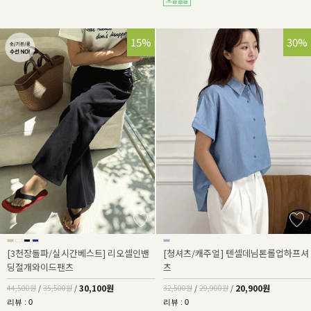
32%
15%
36%
30%
[3천장돌파/실시간베스트] 리오셀인밴
[청셔츠/캐주얼] 텐셀데님톤롤업하프셔
딩절개와이드팬츠
츠
30,100원
20,900원
44,500원
/
35,500원
/
32,500원
/
29,900원
/
리뷰 : 0
리뷰 : 0