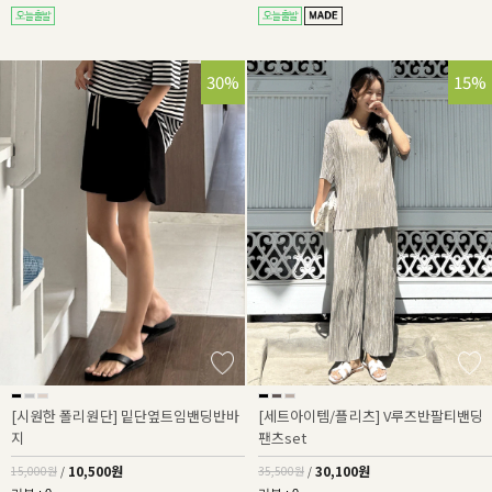
30%
15%
[시원한 폴리원단] 밑단옆트임밴딩반바
[세트아이템/플리츠] V루즈반팔티밴딩
지
팬츠set
10,500원
30,100원
15,000원
/
35,500원
/