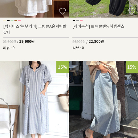
[빅사이즈/복부커버] 크링클A훌셔링반
[하비추천] 쫀득쿨밴딩하렘팬츠
팔티
19,900원
22,800원
23,500원
/
26,900원
/
리뷰 : 0
리뷰 : 0
15%
15%