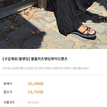
[구김제로/올밴딩] 쿨플리츠밴딩와이드팬츠
부드럽고 유연한 플리츠 원단으로 주름 걱정없이 편안하게 착용하기 좋은 팬츠에요:)
22,100원
판매가
18,700
원
할인가
상품코드
DA-5202