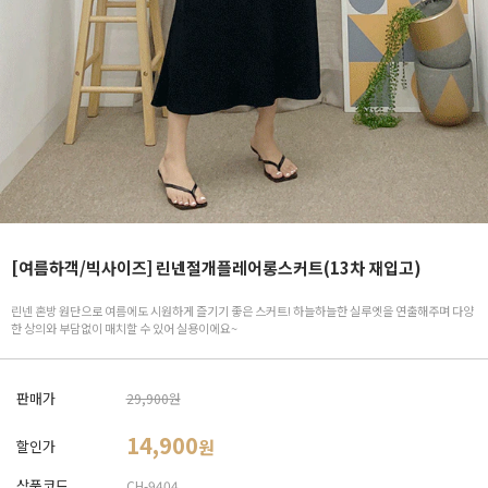
[여름하객/빅사이즈] 린넨절개플레어롱스커트(13차 재입고)
린넨 혼방 원단으로 여름에도 시원하게 즐기기 좋은 스커트! 하늘하늘한 실루엣을 연출해주며 다양
한 상의와 부담없이 매치할 수 있어 실용이에요~
판매가
29,900원
14,900
원
할인가
상품코드
CH-9404