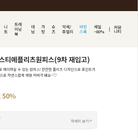
트레
니
데
가
슈
악세/
바캉
세일
커뮤
이닝
니티
트
님
방
즈
쥬얼리
스룩
~80%
복
스티에플리츠원피스(9차 재입고)
 매치하실 수 있는 원피스! 잔잔한 플리츠 디자인으로 포인트가
으로 자연스럽게 체형 커버가 돼요~♡
원
50
%
자세히 보기