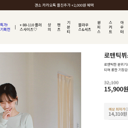
갠소에서 가장 많이 사랑받는 BEST ITEM
기
원
스
아
특가!
+ 88-110 플러
상
팬
블라우
본
피
커
우
기획전
스사이즈♡
의
츠
스&셔츠
티
스
트
터
로맨틱뷔
로맨틱한 분위기로
되며 롱한 기장감
32,100
15,900
예상 최저가
14,310원