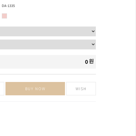
DA-1335
원
0
BUY NOW
WISH