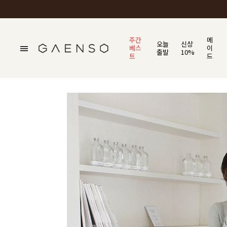
주간
메
오늘
신상
베스
이
출발
10%
트
드