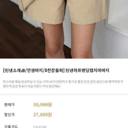
[린넨소재🧊/인생바지/8천장돌파] 린넨하프밴딩랩치마바지
멋스러운 룩을 완성하실 수 있는 치마 바지! 탄탄하고 통기성 좋은 린넨 혼방 원단으로 쾌적하게 착
용되며 린넨 특유의 까슬거림이 적어 편안해요~
32,500원
판매가
27,600
원
할인가
상품코드
CH-8740