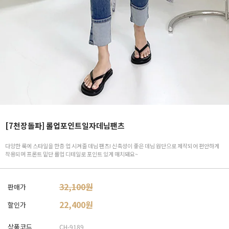
[7천장돌파] 롤업포인트일자데님팬츠
다양한 룩에 스타일을 한층 업 시켜줄 데님 팬츠! 신축성이 좋은 데님 원단으로 제작되어 편안하게
착용되며 프론트 밑단 롤업 디테일로 포인트 있게 매치돼요~
32,100원
판매가
22,400
원
할인가
상품코드
CH-9189