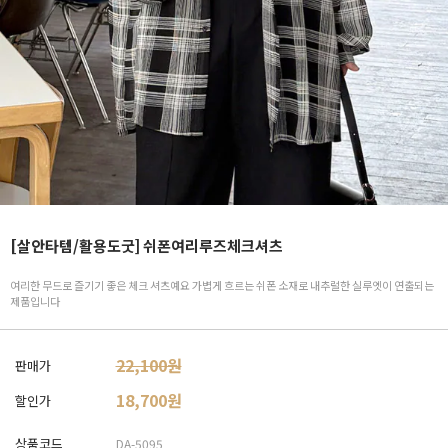
[살안타템/활용도굿] 쉬폰여리루즈체크셔츠
여리한 무드로 즐기기 좋은 체크 셔츠예요 가볍게 흐르는 쉬폰 소재로 내추럴한 실루엣이 연출되는
제품입니다
22,100원
판매가
18,700
원
할인가
상품코드
DA-5095