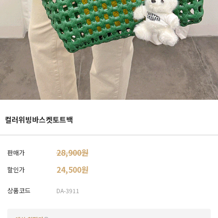
컬러위빙바스켓토트백
28,900원
판매가
24,500
원
할인가
상품코드
DA-3911