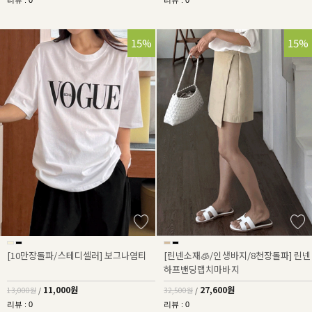
리뷰 : 0
리뷰 : 0
15%
15%
[10만장돌파/스테디셀러] 보그나염티
[린넨소재🧊/인생바지/8천장돌파] 린넨
하프밴딩랩치마바지
11,000원
27,600원
13,000원
/
32,500원
/
리뷰 : 0
리뷰 : 0