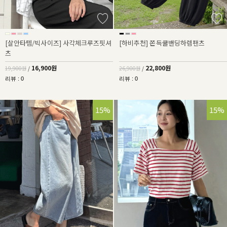
[살안타템/빅사이즈] 사각체크루즈핏셔
[하비추천] 쫀득쿨밴딩하렘팬츠
츠
16,900원
22,800원
19,900원
/
26,900원
/
리뷰 : 0
리뷰 : 0
15%
15%