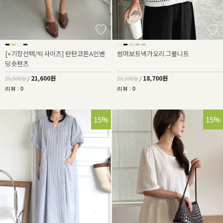
[+기장선택/빅사이즈] 탄탄코튼A인밴
썸머보트넥가오리그물니트
딩숏팬츠
21,600원
18,700원
25,500원
/
22,100원
/
리뷰 : 0
리뷰 : 0
15%
15%