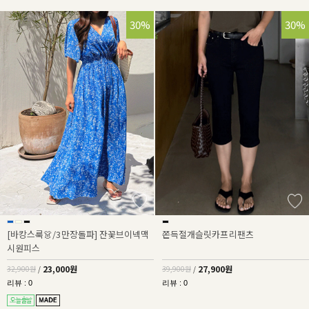
30%
30%
[바캉스룩👗/3만장돌파] 잔꽃브이넥맥
쫀득절개슬릿카프리팬츠
시원피스
23,000원
27,900원
32,900원
/
39,900원
/
리뷰 : 0
리뷰 : 0