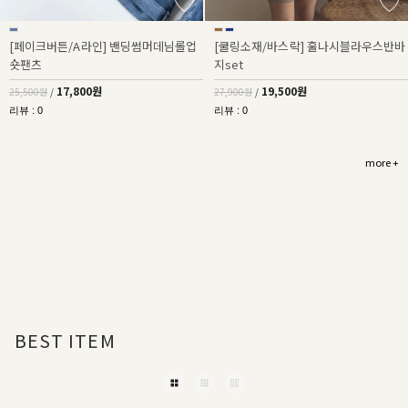
[페이크버튼/A라인] 밴딩썸머데님롤업
[쿨링소재/바스락] 훌나시블라우스반바
숏팬츠
지set
17,800원
19,500원
25,500원
/
27,900원
/
리뷰 : 0
리뷰 : 0
more +
BEST ITEM