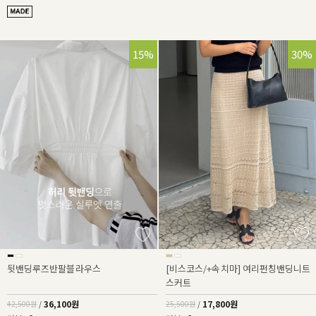
15%
30%
뒷밴딩루즈반팔블라우스
[비스코스/+속치마] 여리펀칭밴딩니트
스커트
36,100원
17,800원
42,500원
/
25,500원
/