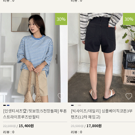
리뷰 : 0
리뷰 : 0
30%
30%
[인생티셔츠🏆/핏보장/5천장돌파] 투톤
[빅사이즈/데일리] 심플베이직코튼3부
스트라이프루즈반팔티
팬츠(12차 재입고)
15,400원
17,800원
22,100원
/
25,500원
/
리뷰 : 0
리뷰 : 0