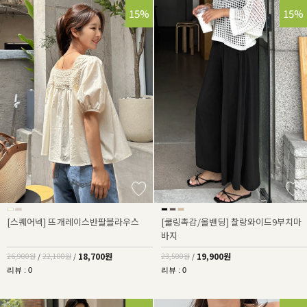
30%
15%
15%
[스퀘어넥] 뜨개레이스반팔블라우스
[쿨링촉감/올밴딩] 찰랑와이드9부치마
바지
18,700원
19,900원
26,900원
/
22,100원
/
23,500원
/
리뷰 : 0
리뷰 : 0