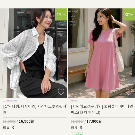
15%
30%
[살안타템/빅사이즈] 사각체크루즈핏셔
[시원해요🧊/A라인] 쿨링플레어미니원
츠
피스(13차 재입고)
16,900원
17,800원
19,900원
/
25,500원
/
리뷰 : 0
리뷰 : 0