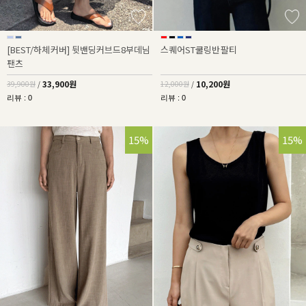
[BEST/하체커버] 뒷밴딩커브드8부데님
스퀘어ST쿨링반팔티
팬츠
33,900원
10,200원
39,900원
/
12,000원
/
리뷰 : 0
리뷰 : 0
15%
15%