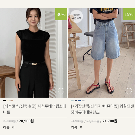
30%
32%
15%
[비스코스/신축성굿] 시스루배색캡소매
[+기장선택/빈티지/버뮤다핏] 워싱인밴
니트
딩버뮤다데님팬츠
20,900원
23,700원
29,900원
/
34,900원
/
27,900원
/
리뷰 : 0
리뷰 : 0