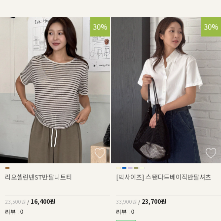
30%
30%
리오셀린넨ST반팔니트티
[빅사이즈] 스탠다드베이직반팔셔츠
16,400원
23,700원
23,500원
/
33,900원
/
리뷰 : 0
리뷰 : 0