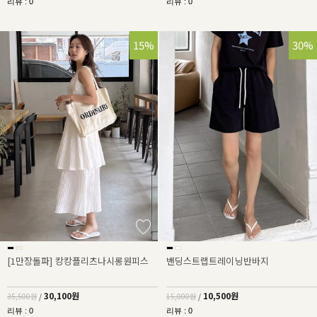
리뷰 : 0
리뷰 : 0
15%
30%
[1만장돌파] 캉캉플리츠나시롱원피스
밴딩스트랩트레이닝반바지
30,100원
10,500원
35,500원
/
15,000원
/
리뷰 : 0
리뷰 : 0