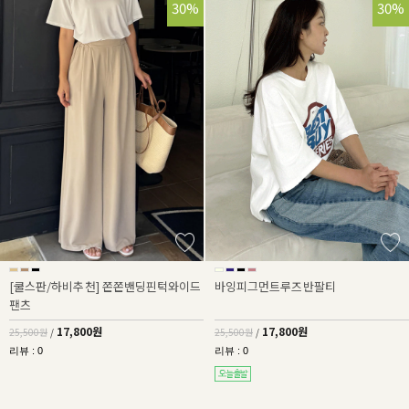
30%
30%
[쿨스판/하비추천] 쫀쫀밴딩핀턱와이드
바잉피그먼트루즈반팔티
팬츠
17,800원
17,800원
25,500원
/
25,500원
/
리뷰 : 0
리뷰 : 0