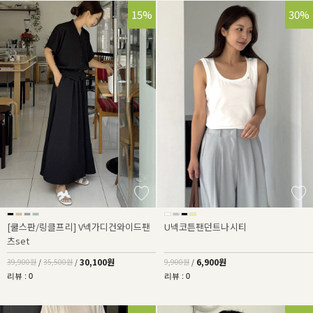
25%
15%
30%
[쿨스판/링클프리] V넥가디건와이드팬
U넥코튼팬던트나시티
츠set
30,100원
6,900원
39,900원
/
35,500원
/
9,900원
/
리뷰 : 0
리뷰 : 0