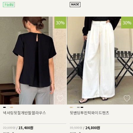
30%
30%
넥셔링뒷절개반팔블라우스
뒷밴딩투핀턱와이드팬츠
15,400원
24,800원
22,100원
/
35,500원
/