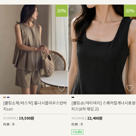
30%
30%
[쿨링소재/바스락] 훌나시블라우스반바
[쿨링🧊/여리여리] 스퀘어절개나시롱원
지set
피스(8차 재입고)
19,500원
22,400원
27,900원
/
32,100원
/
리뷰 : 0
리뷰 : 0