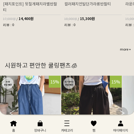
[패치포인트] 뒷절개패치라벨반팔
컬러패치언발단가라롱반팔티
라운
티
14,400원
15,300원
17,000원
/
18,000원
/
15,0
리뷰 : 0
리뷰 : 0
리뷰 :
more +
시원하고 편안한 쿨링팬츠🧊
32%
15%
32%
15%
홈
장바구니
카테고리
찜
마이페이지