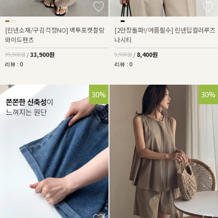
[린넨소재/구김걱정NO] 백투포켓찰랑
[2만장돌파!/여름필수] 린넨딥컬러루즈
와이드팬츠
나시티
33,900원
8,400원
39,900원
/
9,900원
/
리뷰 : 0
리뷰 : 0
30%
30%