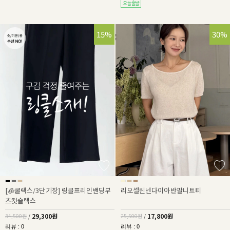
15%
30%
[🧊쿨랙스/3단기장] 링클프리인밴딩부
리오셀린넨다이아반팔니트티
츠컷슬랙스
29,300원
17,800원
34,500원
/
25,500원
/
리뷰 : 0
리뷰 : 0