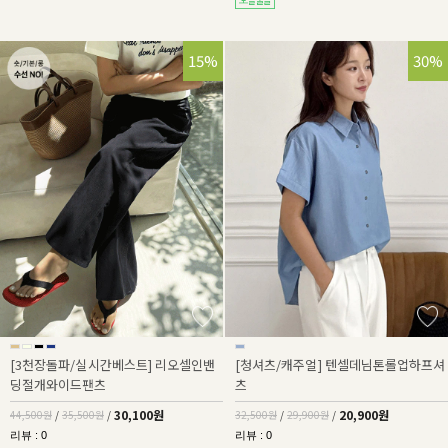
32%
15%
36%
30%
[3천장돌파/실시간베스트] 리오셀인밴
[청셔츠/캐주얼] 텐셀데님톤롤업하프셔
딩절개와이드팬츠
츠
30,100원
20,900원
44,500원
/
35,500원
/
32,500원
/
29,900원
/
리뷰 : 0
리뷰 : 0