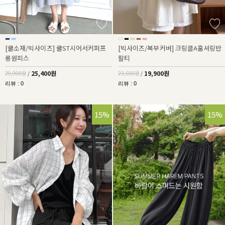
[쿨소재/빅사이즈] 쿨ST시어서커퍼프
[빅사이즈/복부커버] 크링클A훌셔링반
롱원피스
팔티
25,400원
19,900원
29,900원
/
23,500원
/
리뷰 : 0
리뷰 : 0
15%
15%