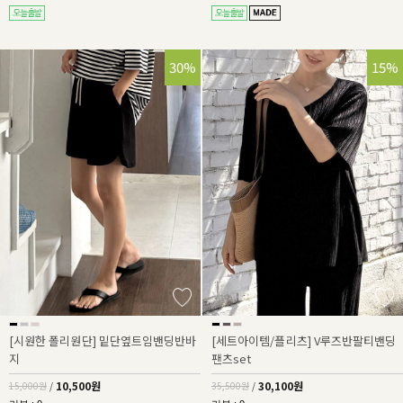
30%
15%
[시원한 폴리원단] 밑단옆트임밴딩반바
[세트아이템/플리츠] V루즈반팔티밴딩
지
팬츠set
10,500원
30,100원
15,000원
/
35,500원
/