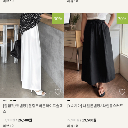
리뷰 : 0
리뷰 : 0
30%
30%
[깔끔핏/뒷밴딩] 찰랑투버튼와이드슬랙
[+속치마] 나일론밴딩A라인롱스커트
스
26,500원
19,500원
37,900원
/
27,900원
/
리뷰 : 0
리뷰 : 0