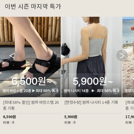
이번 시즌 마지막 특가
[최대 56% 할인] 썸머 바캉스템 20
[한정수량] 썸머 나시티 14종 기획
[최대
종 기획
종 
6,500원
5,900원
17,9
리뷰 : 0
리뷰 : 0
리뷰 :