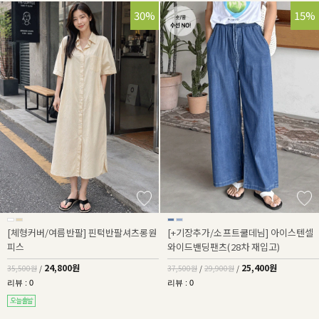
30%
32%
15%
[체형커버/여름반팔] 핀턱반팔셔츠롱원
[+기장추가/소프트쿨데님] 아이스텐셀
피스
와이드밴딩팬츠(28차 재입고)
24,800원
25,400원
35,500원
/
37,500원
/
29,900원
/
리뷰 : 0
리뷰 : 0