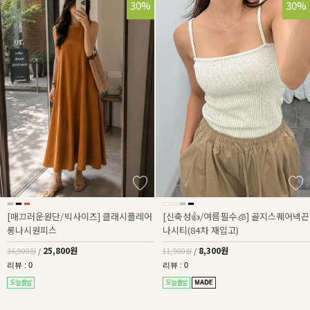
30%
30%
[매끄러운원단/빅사이즈] 클래시플레어
[신축성👍/여름필수🧊] 골지스퀘어넥끈
롱나시원피스
나시티(84차 재입고)
25,800원
8,300원
36,900원
/
11,900원
/
리뷰 : 0
리뷰 : 0