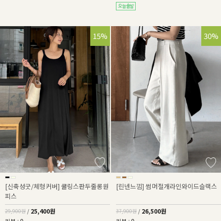
15%
30%
[신축성굿/체형커버] 쿨링스판두줄롱원
[린넨느낌] 썸머절개라인와이드슬랙스
피스
25,400원
26,500원
29,900원
/
37,900원
/