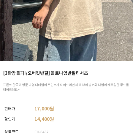
[3만장돌파!/오버핏반팔] 볼트나염반팔티셔츠
프론트 한쪽에 영문 나염 디테일이 포인트가 되어드리면서 백 뷰의 넘버와 나염이 캐주얼한 무드를
내어드려요~
17,000원
판매가
14,400
원
할인가
상품코드
CH-6487