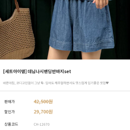
[세트아이템] 데님나시밴딩반바지set
바쁜아침, 코디고민없이 그냥 툭- 입어도 캐주얼하면서도 멋스럽게 입기좋은 셋업♥
42,500원
판매가
29,700
원
할인가
상품코드
CH-12670