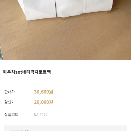
파우치set네타격자토트백
30,600원
판매가
26,000
원
할인가
상품코드
DA-5372