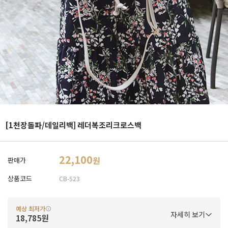
[1천장돌파/데일리백] 레더복조리크로스백
22,100
원
판매가
상품코드
CB-523
예상 최저가
자세히 보기
18,785원