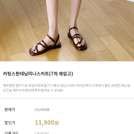
커팅스판데님미니스커트(7차 재입고)
캐주얼한 분위기로 데일리하게 즐기기 좋은 데님스커트! 허리단까지 신축성이 좋은 유연한 데님 원
단으로 제작되어 편안하게 착용하실 수 있어요~
판매가
23,900원
11,900
원
할인가
상품코드
CH-9750