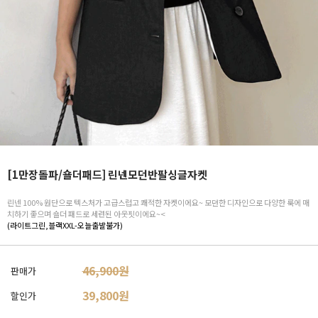
[1만장돌파/숄더패드] 린넨모던반팔싱글자켓
린넨 100% 원단으로 텍스처가 고급스럽고 쾌적한 자켓이에요~ 모던한 디자인으로 다양한 룩에 매
치하기 좋으며 숄더 패드로 세련된 아웃핏이에요~<
(라이트그린,블랙XXL-오늘출발불가)
46,900원
판매가
39,800
원
할인가