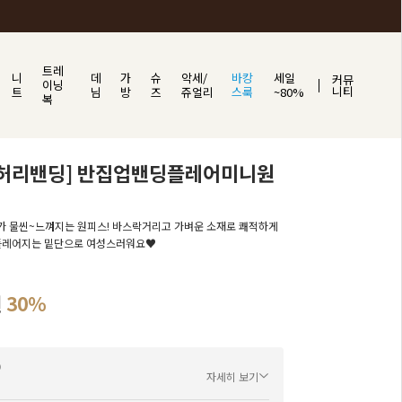
트레
니
데
가
슈
악세/
바캉
세일
커뮤
이닝
니티
트
님
방
즈
쥬얼리
스룩
~80%
복
/허리밴딩] 반집업밴딩플레어미니원
가 물씬~느껴지는 원피스! 바스락거리고 가벼운 소재로 쾌적하게
 플레어지는 밑단으로 여성스러워요♥
원
30%
자세히 보기