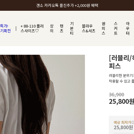
갠소에서 가장 많이 사랑받는 BEST ITEM
기
원
스
아
특가!
+ 88-110 플러
상
팬
블라우
본
피
커
우
기획전
스사이즈♡
의
츠
스&셔츠
티
스
트
터
[러블리
피스
러블리한 분위기
착용할 수 있고
36,900
25,800
예상 최저가
25,800원