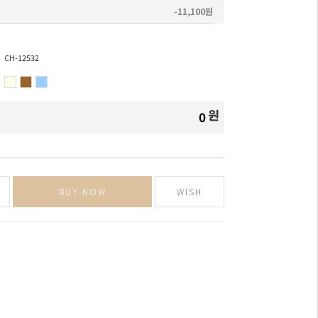
-11,100원
CH-12532
원
0
BUY NOW
WISH