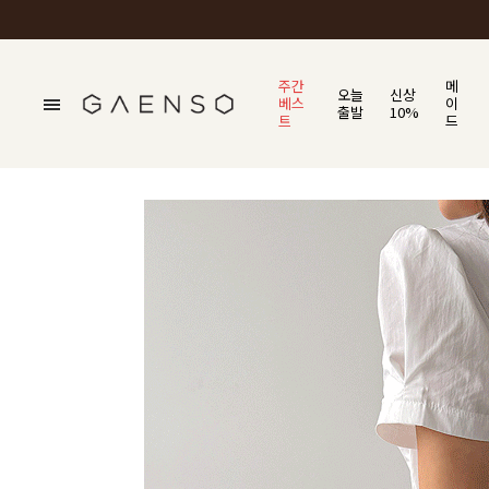
주간
메
오늘
신상
베스
이
출발
10%
트
드