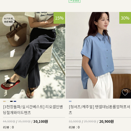
32%
15%
36%
30%
[3천장돌파/실시간베스트] 리오셀인밴
[청셔츠/캐주얼] 텐셀데님톤롤업하프셔
딩절개와이드팬츠
츠
30,100원
20,900원
44,500원
/
35,500원
/
32,500원
/
29,900원
/
리뷰 : 0
리뷰 : 0