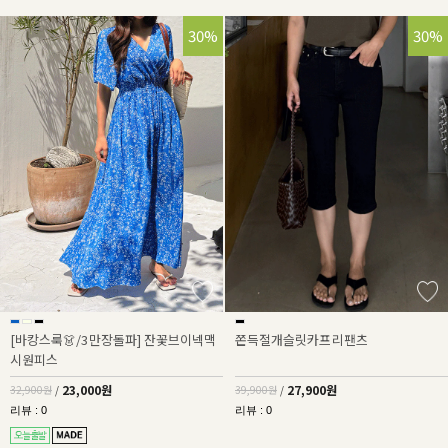
30%
30%
[바캉스룩👗/3만장돌파] 잔꽃브이넥맥
쫀득절개슬릿카프리팬츠
시원피스
23,000원
27,900원
32,900원
/
39,900원
/
리뷰 : 0
리뷰 : 0