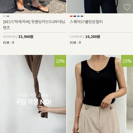
[BEST/하체커버] 뒷밴딩커브드8부데님
스퀘어ST쿨링반팔티
팬츠
33,900원
10,200원
39,900원
/
12,000원
/
리뷰 : 0
리뷰 : 0
15%
15%