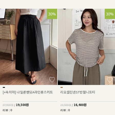
30%
30%
[+속치마] 나일론밴딩A라인롱스커트
리오셀린넨ST반팔니트티
19,500원
16,400원
27,900원
/
23,500원
/
리뷰 : 0
리뷰 : 0