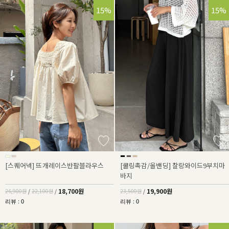
30%
15%
15%
[스퀘어넥] 뜨개레이스반팔블라우스
[쿨링촉감/올밴딩] 찰랑와이드9부치마
바지
18,700원
19,900원
26,900원
/
22,100원
/
23,500원
/
리뷰 : 0
리뷰 : 0