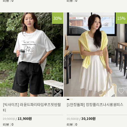
리뷰 : 0
리뷰 : 0
30%
15%
[빅사이즈] 라운드파리타임루즈핏반팔
[1만장돌파] 캉캉플리츠나시롱원피스
티
13,900원
30,100원
19,900원
/
35,500원
/
리뷰 : 0
리뷰 : 0