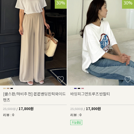
30%
30%
[쿨스판/하비추천] 쫀쫀밴딩핀턱와이드
바잉피그먼트루즈반팔티
팬츠
17,800원
17,800원
25,500원
/
25,500원
/
리뷰 : 0
리뷰 : 0