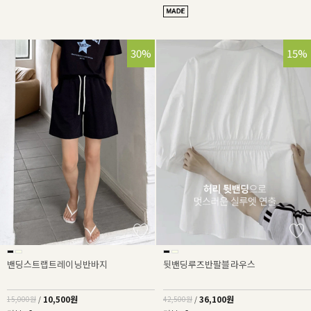
30%
15%
밴딩스트랩트레이닝반바지
뒷밴딩루즈반팔블라우스
10,500원
36,100원
15,000원
/
42,500원
/