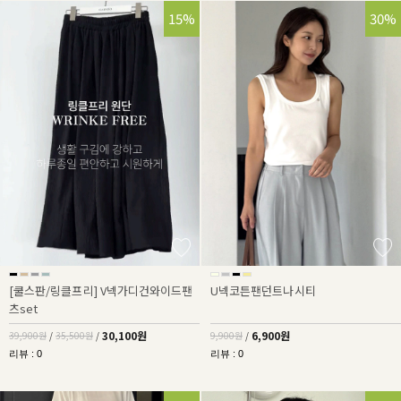
25%
15%
30%
[쿨스판/링클프리] V넥가디건와이드팬
U넥코튼팬던트나시티
츠set
30,100원
6,900원
39,900원
/
35,500원
/
9,900원
/
리뷰 : 0
리뷰 : 0