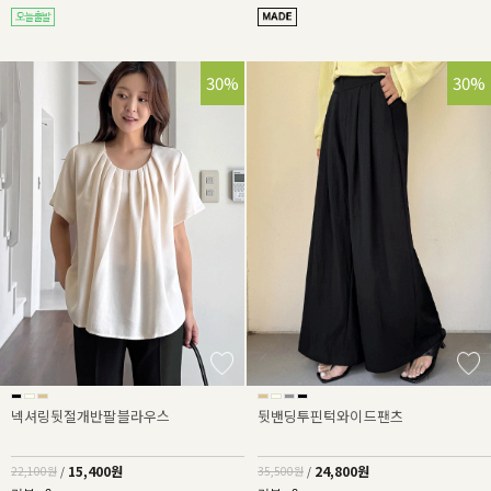
30%
30%
넥셔링뒷절개반팔블라우스
뒷밴딩투핀턱와이드팬츠
15,400원
24,800원
22,100원
/
35,500원
/