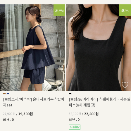
30%
30%
[쿨링소재/바스락] 훌나시블라우스반바
[쿨링🧊/여리여리] 스퀘어절개나시롱원
지set
피스(8차 재입고)
19,500원
22,400원
27,900원
/
32,100원
/
리뷰 : 0
리뷰 : 0