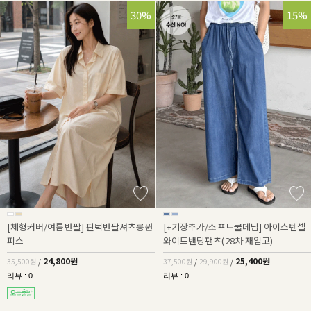
30%
32%
15%
[체형커버/여름반팔] 핀턱반팔셔츠롱원
[+기장추가/소프트쿨데님] 아이스텐셀
피스
와이드밴딩팬츠(28차 재입고)
24,800원
25,400원
35,500원
/
37,500원
/
29,900원
/
리뷰 : 0
리뷰 : 0