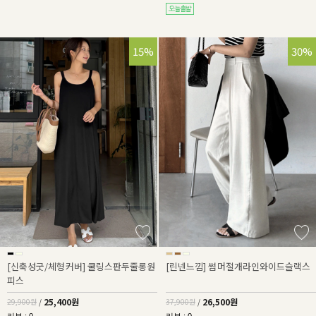
15%
30%
[신축성굿/체형커버] 쿨링스판두줄롱원
[린넨느낌] 썸머절개라인와이드슬랙스
피스
25,400원
26,500원
29,900원
/
37,900원
/