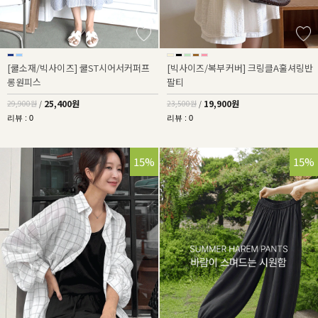
[쿨소재/빅사이즈] 쿨ST시어서커퍼프
[빅사이즈/복부커버] 크링클A훌셔링반
롱원피스
팔티
25,400원
19,900원
29,900원
/
23,500원
/
리뷰 : 0
리뷰 : 0
15%
15%