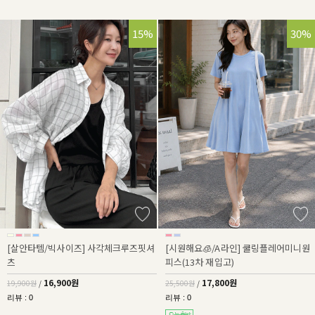
15%
30%
[살안타템/빅사이즈] 사각체크루즈핏셔
[시원해요🧊/A라인] 쿨링플레어미니원
츠
피스(13차 재입고)
16,900원
17,800원
19,900원
/
25,500원
/
리뷰 : 0
리뷰 : 0