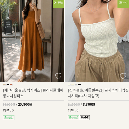
30%
30%
[매끄러운원단/빅사이즈] 클래시플레어
[신축성👍/여름필수🧊] 골지스퀘어넥끈
롱나시원피스
나시티(84차 재입고)
25,800원
8,300원
36,900원
/
11,900원
/
리뷰 : 0
리뷰 : 0