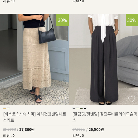
리뷰 : 0
리뷰 : 0
30%
30%
[비스코스/+속치마] 여리펀칭밴딩니트
[깔끔핏/뒷밴딩] 찰랑투버튼와이드슬랙
스커트
스
17,800원
26,500원
25,500원
/
37,900원
/
리뷰 : 0
리뷰 : 0