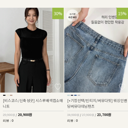
30%
32%
15%
[비스코스/신축성굿] 시스루배색캡소매
[+기장선택/빈티지/버뮤다핏] 워싱인밴
니트
딩버뮤다데님팬츠
20,900원
23,700원
29,900원
/
34,900원
/
27,900원
/
리뷰 : 0
리뷰 : 0