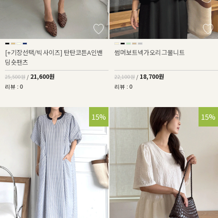
[+기장선택/빅사이즈] 탄탄코튼A인밴
썸머보트넥가오리그물니트
딩숏팬츠
21,600원
18,700원
25,500원
/
22,100원
/
리뷰 : 0
리뷰 : 0
15%
15%