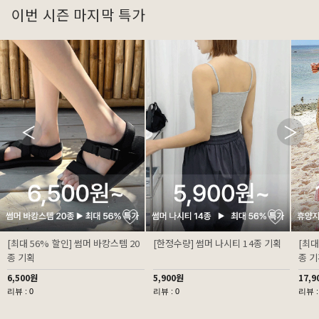
이번 시즌 마지막 특가
[최대 56% 할인] 썸머 바캉스템 20
[한정수량] 썸머 나시티 14종 기획
[최대
종 기획
종 
6,500원
5,900원
17,9
리뷰 : 0
리뷰 : 0
리뷰 :