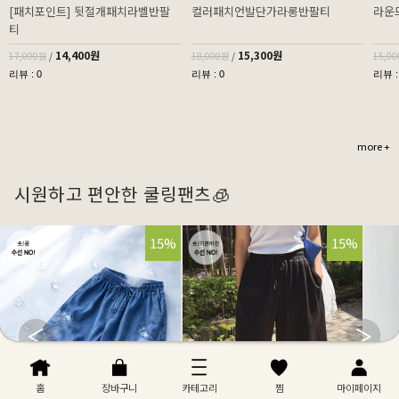
[패치포인트] 뒷절개패치라벨반팔
컬러패치언발단가라롱반팔티
라운
티
14,400원
15,300원
17,000원
/
18,000원
/
15,0
리뷰 : 0
리뷰 : 0
리뷰 :
more +
시원하고 편안한 쿨링팬츠🧊
32%
15%
32%
15%
홈
장바구니
카테고리
찜
마이페이지