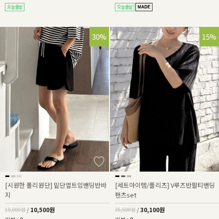
30%
15%
[시원한 폴리원단] 밑단옆트임밴딩반바
[세트아이템/플리츠] V루즈반팔티밴딩
지
팬츠set
10,500원
30,100원
15,000원
/
35,500원
/