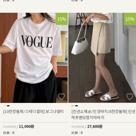
리뷰 : 0
리뷰 : 0
15%
15%
[10만장돌파/스테디셀러] 보그나염티
[린넨소재🧊/인생바지/8천장돌파] 린넨
하프밴딩랩치마바지
11,000원
27,600원
13,000원
/
32,500원
/
리뷰 : 0
리뷰 : 0