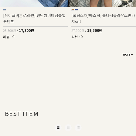
[페이크버튼/A라인] 밴딩썸머데님롤업
[쿨링소재/바스락] 훌나시블라우스반바
숏팬츠
지set
17,800원
19,500원
25,500원
/
27,900원
/
리뷰 : 0
리뷰 : 0
more +
BEST ITEM