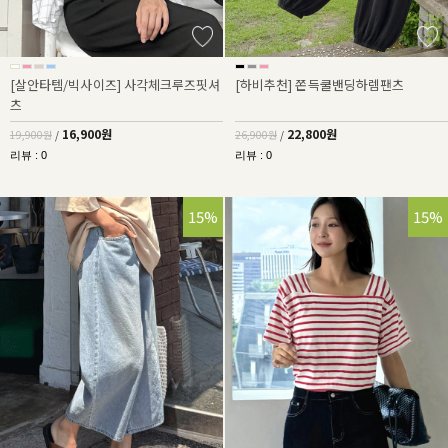
[살안타템/빅사이즈] 사각체크루즈핏셔
[하비추천] 쫀득쿨밴딩하렘팬츠
츠
16,900원
22,800원
19,900원
/
26,900원
/
리뷰 : 0
리뷰 : 0
15%
15%