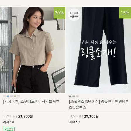
30%
15%
[빅사이즈] 스탠다드베이직반팔셔츠
[🧊쿨랙스/3단기장] 링클프리인밴딩부
츠컷슬랙스
23,700원
29,300원
33,900원
/
34,500원
/
리뷰 : 0
리뷰 : 0