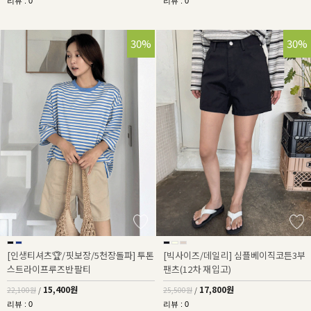
리뷰 : 0
리뷰 : 0
30%
30%
[인생티셔츠🏆/핏보장/5천장돌파] 투톤
[빅사이즈/데일리] 심플베이직코튼3부
스트라이프루즈반팔티
팬츠(12차 재입고)
15,400원
17,800원
22,100원
/
25,500원
/
리뷰 : 0
리뷰 : 0