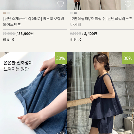
[린넨소재/구김걱정NO] 백투포켓찰랑
[2만장돌파!/여름필수] 린넨딥컬러루즈
와이드팬츠
나시티
33,900원
8,400원
39,900원
/
9,900원
/
리뷰 : 0
리뷰 : 0
30%
30%