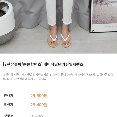
[7천장돌파/쫀쫀한팬츠] 베이직밑단커팅일자팬츠
데일리하게 즐기시기 좋은 일자팬츠예요! 신축성이 좋아 편안하며 베이직한 스타일로 하나쯤 소장
하지면 다양한 상의와 즐기시기 좋아요!
29,900원
판매가
25,400
원
할인가
상품코드
SO-9065