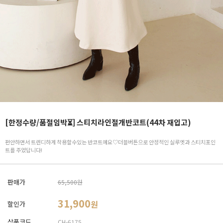
[한정수량/품절임박⏳] 스티치라인절개반코트(44차 재입고)
편안하면서 트렌디하게 착용할수있는 반코트예요♡더블버튼으로 안정적인 실루엣과 스티치포인
트를 주었답니다!
판매가
65,500원
31,900
원
할인가
상품코드
CH-6175