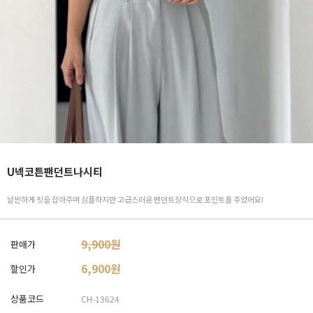
U넥코튼팬던트나시티
날씬하게 핏을 잡아주며 심플하지만 고급스러운 펜던트장식으로 포인트를 주었어요!
9,900원
판매가
6,900
원
할인가
상품코드
CH-13624