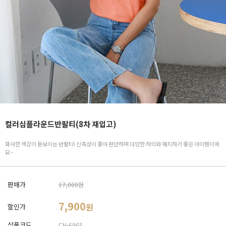
컬러심플라운드반팔티(8차 재입고)
화사한 색감이 돋보이는 반팔티! 신축성이 좋아 편안하며 다양한 하의와 매치하기 좋은 아이템이에
요~
판매가
17,000원
7,900
원
할인가
상품코드
CH-6965