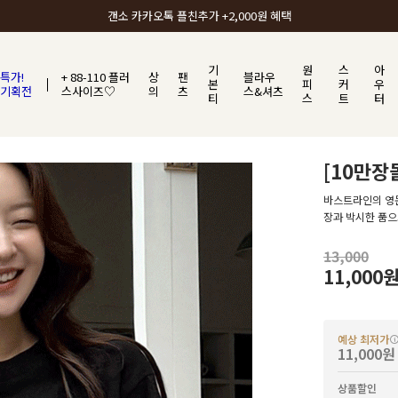
갠소에서 가장 많이 사랑받는 BEST ITEM
기
원
스
아
특가!
+ 88-110 플러
상
팬
블라우
본
피
커
우
기획전
스사이즈♡
의
츠
스&셔츠
티
스
트
터
[10만장
바스트라인의 영
장과 박시한 품
13,000
11,000
예상 최저가
11,000원
상품할인