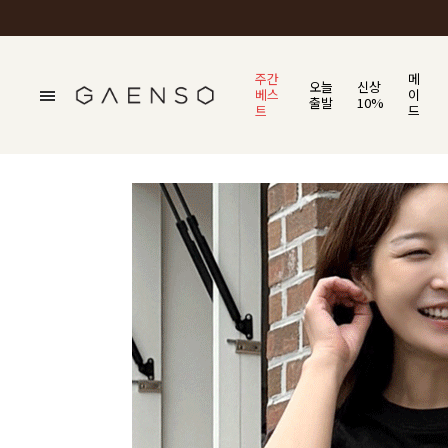
주간
메
오늘
신상
베스
이
출발
10%
트
드