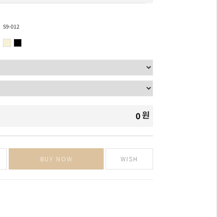
S9-012
원
0
BUY NOW
WISH