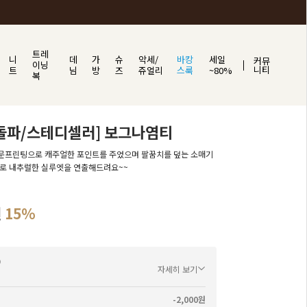
트레
니
데
가
슈
악세/
바캉
세일
커뮤
이닝
니티
트
님
방
즈
쥬얼리
스룩
~80%
복
돌파/스테디셀러] 보그나염티
문프린팅으로 캐주얼한 포인트를 주었으며 팔꿈치를 덮는 소매기
으로 내추럴한 실루엣을 연출해드려요~~
원
15%
자세히 보기
-2,000원