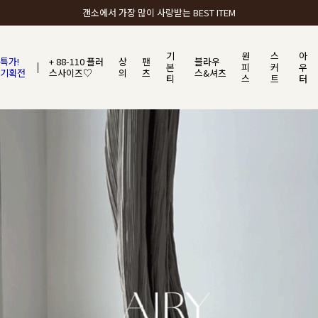
갠소에서 가장 많이 사랑받는 BEST ITEM
기
원
스
아
특가!
+ 88-110 플러
상
팬
블라우
본
피
커
우
기획전
스사이즈♡
의
츠
스&셔츠
티
스
트
터