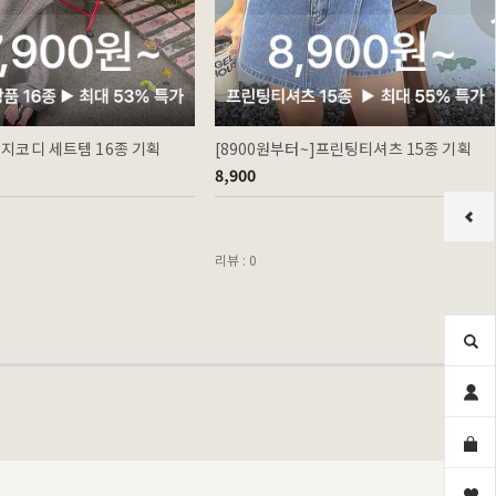
이지코디 세트템 16종 기획
[8900원부터~]프린팅티셔츠 15종 기획
8,900
리뷰 : 0