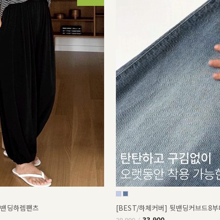
쿨밴딩하렘팬츠
[BEST/하체커버] 뒷밴딩커브드8
33,900
39,900