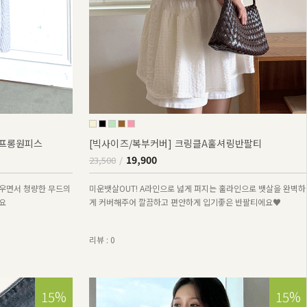
퍼프롱원피스
[빅사이즈/복부커버] 크링클A훌셔링반팔티
19,900
23,500
우면서 청량한 무드의
미운뱃살OUT! A라인으로 넓게 퍼지는 훌라인으로 뱃살을 완벽하
요
게 커버해주어 깔끔하고 편안하게 입기좋은 반팔티에요♥
리뷰 : 0
15%
15%