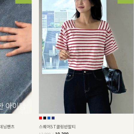
부데님팬츠
스퀘어ST쿨링반팔티
10,200
12,000