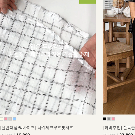
[살안타템/빅사이즈] 사각체크루즈핏셔츠
[하비추천] 쫀득
16,900
22,800
19,900
26,900