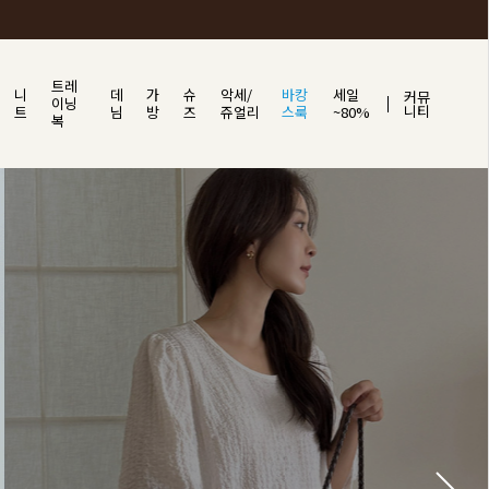
트레
니
데
가
슈
악세/
바캉
세일
커뮤
이닝
니티
트
님
방
즈
쥬얼리
스룩
~80%
복