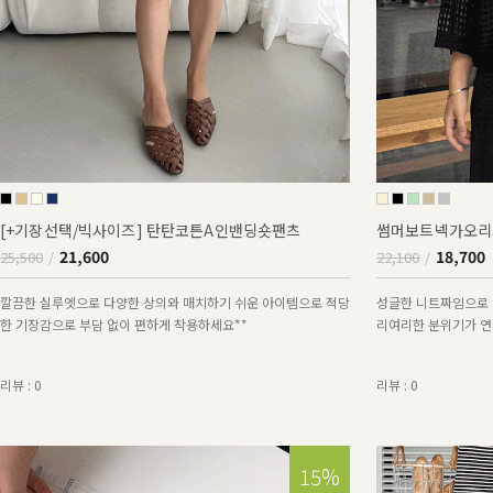
[+기장선택/빅사이즈] 탄탄코튼A인밴딩숏팬츠
썸머보트넥가오리
21,600
18,700
25,500
22,100
깔끔한 실루엣으로 다양한 상의와 매치하기 쉬운 아이템으로 적당
성글한 니트짜임으로 
한 기장감으로 부담 없이 편하게 착용하세요**
리여리한 분위기가 연출
리뷰 : 0
리뷰 : 0
15%