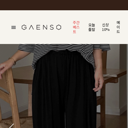
주간
메
오늘
신상
베스
이
출발
10%
트
드