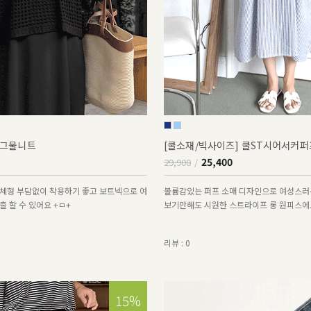
그물니트
[쿨소재/빅사이즈] 쿨ST시어서커
25,400
29,900
체형 부담없이 착용하기 좋고 보트넥으로 여
볼륨감있는 퍼프 소매 디자인으로 여성스러
 할 수 있어요 +ㅁ+
보기만해도 시원한 스트라이프 롱 원피스에
리뷰 : 0
15%