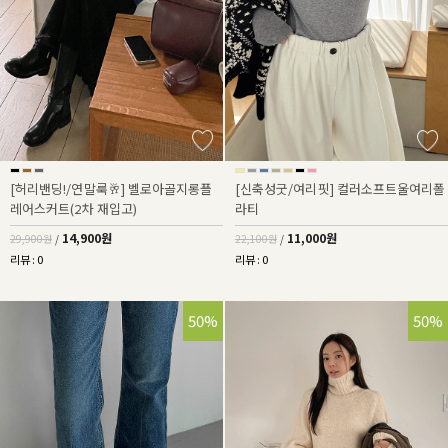
[허리밴딩!/연말룩🥂] 벨로아골지롱플
[신축성굿/여리핏] 컬러소프트울여리폴
레어스커트(2차 재입고)
라티
14,900원
11,000원
29,900원
/
22,100원
/
리뷰 : 0
리뷰 : 0
50%
50%