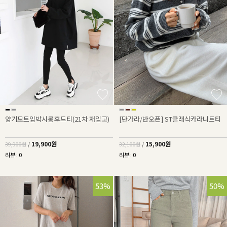
양기모트임박시롱후드티(21차 재입고)
[단가라/반오픈] ST클래식카라니트티
19,900원
15,900원
39,900원
/
32,100원
/
리뷰 : 0
리뷰 : 0
53%
50%