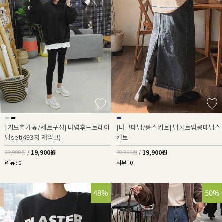
[기모추가🔥/세트구성] 나염후드트레이
[다크데님/롱스커트] 딥톤트임롱데님스
닝set(493차 재입고)
커트
19,900원
19,900원
39,900원
/
39,900원
/
리뷰 : 0
리뷰 : 0
48%
50%