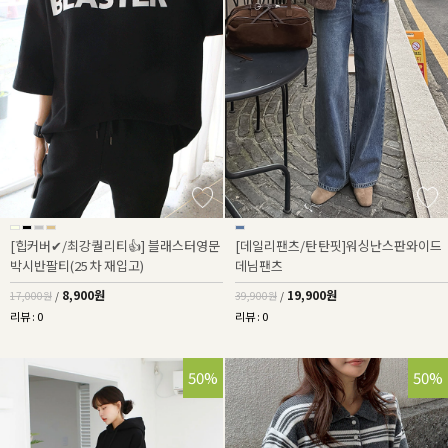
[힙커버✔/최강퀄리티👍] 블래스터영문
[데일리팬츠/탄탄핏]워싱난스판와이드
박시반팔티(25차 재입고)
데님팬츠
8,900원
19,900원
17,000원
/
39,900원
/
리뷰 : 0
리뷰 : 0
50%
50%