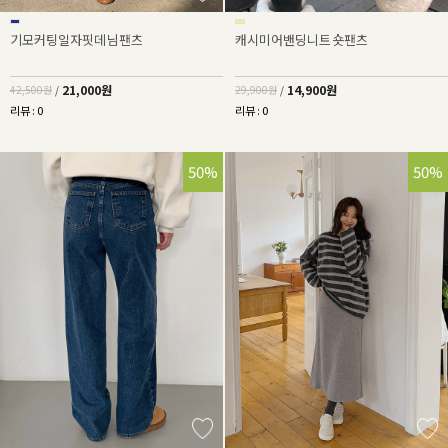
기모커팅일자핏데님팬츠
캐시미어밴딩니트숏팬츠
21,000원
14,900원
42,500원
/
29,900원
/
리뷰 : 0
리뷰 : 0
50%
50%