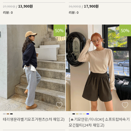
13,900원
17,900원
27,900원
/
36,900원
/
리뷰 : 0
리뷰 : 0
50%
50%
테리영문라벨기모조거팬츠(5차 재입고)
[🔥기모안감/이너OK!] 소프트랍바속기
모긴팔티(24차 재입고)