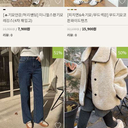
[🔥기모안감/허리밴딩] 미니멀스판기모
[피치면&속기모/무드색감] 무드기모코
레깅스(4차 재입고)
튼와이드팬츠
7,900원
15,900원
15,900원
/
32,100원
/
리뷰 : 0
리뷰 : 0
51%
50%