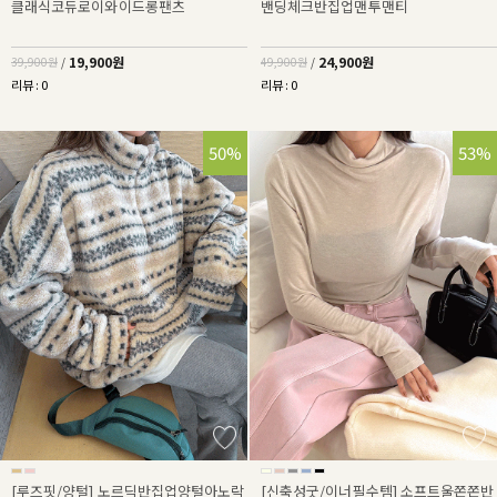
클래식코듀로이와이드롱팬츠
밴딩체크반집업맨투맨티
19,900원
24,900원
39,900원
/
49,900원
/
리뷰 : 0
리뷰 : 0
50%
53%
[루즈핏/양털] 노르딕반집업양털아노락
[신축성굿/이너필수템] 소프트울쫀쫀반