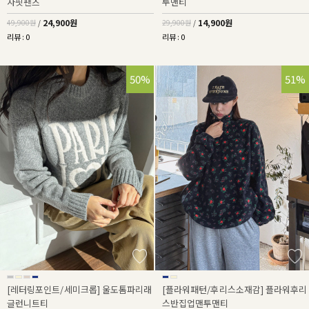
자핏팬츠
투맨티
24,900원
14,900원
49,900원
/
29,900원
/
리뷰 : 0
리뷰 : 0
50%
51%
[레터링포인트/세미크롭] 울도톰파리래
[플라워패턴/후리스소재감] 플라워후리
글런니트티
스반집업맨투맨티