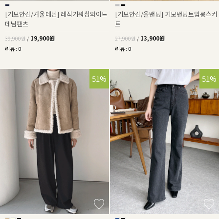
[기모안감/겨울데님] 레직기워싱와이드
[기모안감/올밴딩] 기모밴딩트임롱스커
데님팬츠
트
19,900원
13,900원
39,900원
/
27,900원
/
리뷰 : 0
리뷰 : 0
51%
51%