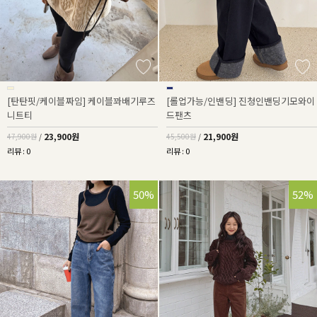
[탄탄핏/케이블짜임] 케이블꽈배기루즈
[롤업가능/인밴딩] 진청인밴딩기모와이
니트티
드팬츠
23,900원
21,900원
47,900원
/
45,500원
/
리뷰 : 0
리뷰 : 0
50%
52%