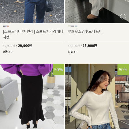
[소프트레더/퍼안감] 소프트퍼카라레더
루즈핏꼬임후드니트티
자켓
29,900원
15,900원
59,900원
/
32,100원
/
리뷰 : 0
리뷰 : 0
50%
50%