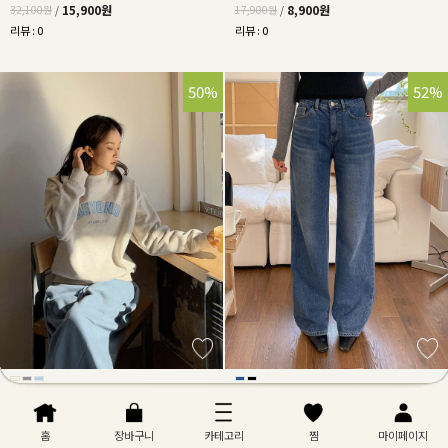
15,900원
8,900원
32,100원
/
17,900원
/
리뷰 : 0
리뷰 : 0
50%
52%
파스텔영문자수기모맨투맨티
[기모청바지🔥] 심플기모데님와이드롱
팬츠(2차 재입고)
홈
장바구니
카테고리
찜
마이페이지
14,900원
21,900원
29,900원
/
45,500원
/