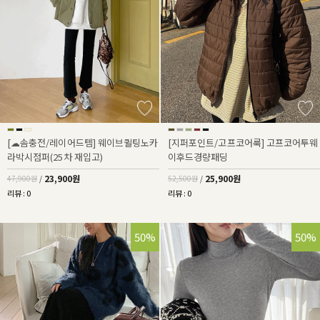
[☁솜충전/레이어드템] 웨이브퀼팅노카
[지퍼포인트/고프코어룩] 고프코어투웨
라박시점퍼(25차 재입고)
이후드경량패딩
23,900원
25,900원
47,900원
/
52,500원
/
리뷰 : 0
리뷰 : 0
50%
50%