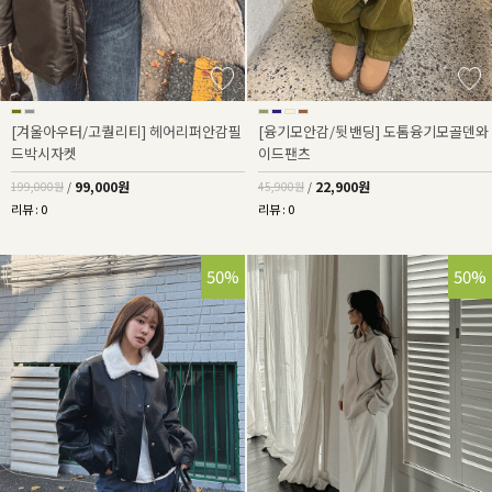
[겨울아우터/고퀄리티] 헤어리퍼안감필
[융기모안감/뒷밴딩] 도톰융기모골덴와
드박시자켓
이드팬츠
99,000원
22,900원
199,000원
/
45,900원
/
리뷰 : 0
리뷰 : 0
50%
50%