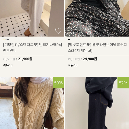
[기모안감/스탠다드핏] 빈티지나염R넥
[벨벳포인트🖤] 벨벳라인브이넥롱원피
맨투맨티
스(34차 재입고)
21,900원
24,900원
45,500원
/
49,900원
/
리뷰 : 0
리뷰 : 0
50%
52%