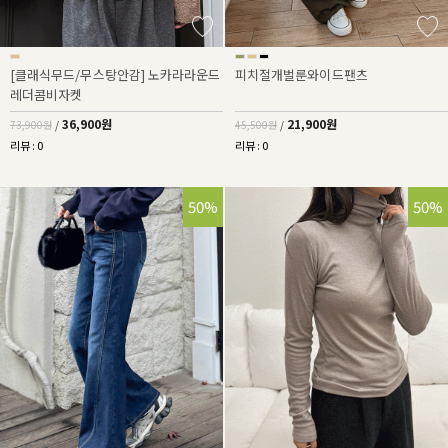
[클래식무드/무스탕안감] 노카라라운드
피치절개벌룬와이드팬츠
레더콤비자켓
36,900원
21,900원
73,900원
/
45,500원
/
리뷰 : 0
리뷰 : 0
50%
50%