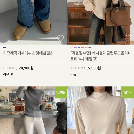
기모레직기세미부츠컷데님팬츠
[겨울필수템] 캐시울래글런루즈폴라니
트티(4차 재입고)
24,900원
15,900원
49,900원
/
32,100원
/
리뷰 : 0
리뷰 : 0
52%
50%