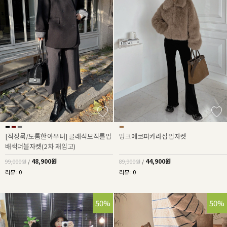
[직장룩/도톰한아우터] 클래식모직롤업
밍크에코퍼카라집업자켓
배색더블자켓(2차 재입고)
48,900원
44,900원
99,000원
/
89,900원
/
리뷰 : 0
리뷰 : 0
50%
50%