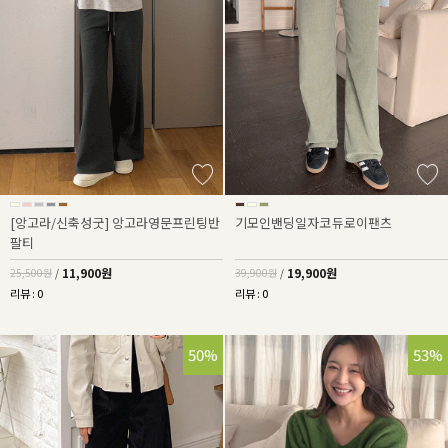
[앙고라/신축성굿] 앙고라영문프린팅반
기모인밴딩일자코듀로이팬츠
팔티
11,900원
19,900원
25,500원
/
39,900원
/
리뷰 : 0
리뷰 : 0
50%
53%