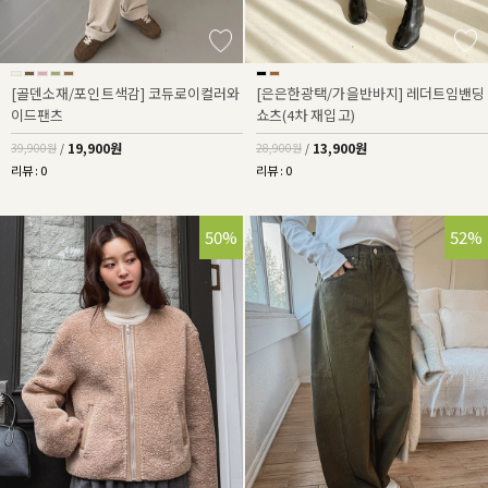
[골덴소재/포인트색감] 코듀로이컬러와
[은은한광택/가을반바지] 레더트임밴딩
이드팬츠
쇼츠(4차 재입고)
19,900원
13,900원
39,900원
/
28,900원
/
리뷰 : 0
리뷰 : 0
50%
52%