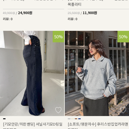
목폴라티
24,900원
11,900원
49,900원
/
25,500원
/
리뷰 : 0
리뷰 : 0
50%
50%
[기모안감/히든밴딩] 셔닐사기모D링일
[소프트/영문자수] 후리스반집업카라맨