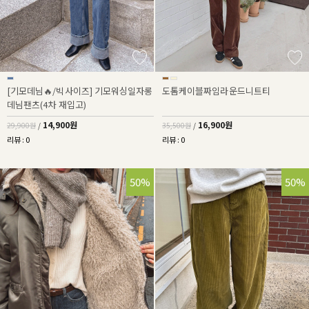
[기모데님🔥/빅사이즈] 기모워싱일자롱
도톰케이블짜임라운드니트티
데님팬츠(4차 재입고)
14,900원
16,900원
29,900원
/
35,500원
/
리뷰 : 0
리뷰 : 0
50%
50%