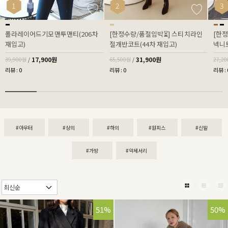
1
2
3
폴라레이어드기모맨투맨티(206차
[한정수량/품절임박⏳] 스티치라인
[한
재입고)
절개반코트(44차 재입고)
넥니트
17,900원
31,900원
39,900원
/
65,500원
/
27,2
리뷰 : 0
리뷰 : 0
리뷰 : 
#아우터
#상의
#하의
#원피스
#신발
#가방
#악세서리
51%
50%