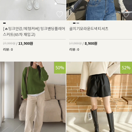
[🔥밍크안감/체형커버] 밍크밴딩플레어
골지기모라운드넥티셔츠
스커트(65차 재입고)
13,900원
8,900원
27,900원
/
17,900원
/
리뷰 : 0
리뷰 : 0
50%
52%