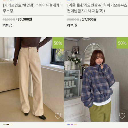
[카라포인트/털안감] 스웨이드절개카라
[겨울데님/기모안감🔥] 하이기모롱부츠
무스탕
컷데님팬츠(3차 재입고)1
35,900원
17,900원
72,900원
/
36,900원
/
리뷰 : 0
리뷰 : 0
50%
50%