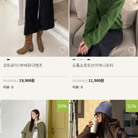
코듀로이7부버뮤다팬츠
도톰소프트브이넥니트티
19,900원
11,900원
39,900원
/
25,500원
/
리뷰 : 0
리뷰 : 0
50%
51%