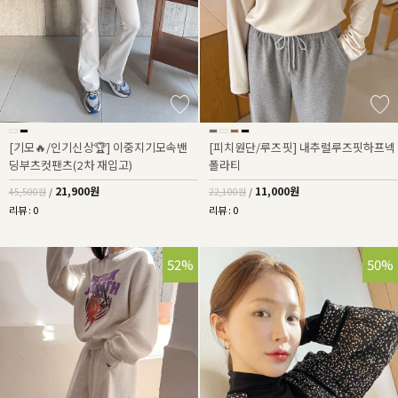
[기모🔥/인기신상🏆] 이중지기모속밴
[피치원단/루즈핏] 내추럴루즈핏하프넥
딩부츠컷팬츠(2차 재입고)
폴라티
21,900원
11,000원
45,500원
/
22,100원
/
리뷰 : 0
리뷰 : 0
52%
50%