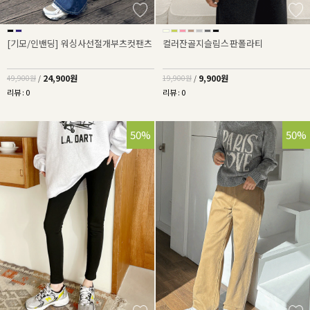
[기모/인밴딩] 워싱사선절개부츠컷팬츠
컬러잔골지슬림스판폴라티
24,900원
9,900원
49,900원
/
19,900원
/
리뷰 : 0
리뷰 : 0
50%
50%