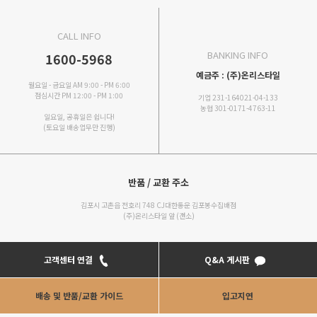
CALL INFO
BANKING INFO
1600-5968
예금주 : (주)온리스타일
월요일 - 금요일 AM 9:00 - PM 6:00
점심시간 PM 12:00 - PM 1:00
기업 231-164021-04-133
농협 301-0171-4763-11
일요일, 공휴일은 쉽니다!
(토요일 배송업무만 진행)
반품 / 교환 주소
김포시 고촌읍 전호리 748 CJ대한통운 김포봉수집배점
(주)온리스타일 앞 (갠소)
고객센터 연결
Q&A 게시판
배송 및 반품/교환 가이드
입고지연