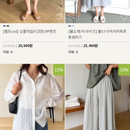
[벨트set] 심플데일리코튼3부팬츠
[쿨소재/빅사이즈] 쿨ST시어서커퍼프
롱원피스
20,900원
25,400원
29,900원
/
29,900원
/
리뷰 : 0
리뷰 : 0
15%
15%