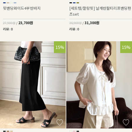
뒷밴딩와이드4부반바지
[세트템/찰랑핏] 날개반팔티리프밴딩팬
츠set
23,700원
31,300원
27,900원
/
36,900원
/
리뷰 : 0
리뷰 : 0
15%
15%