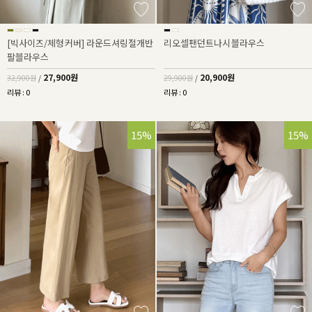
[빅사이즈/체형커버] 라운드셔링절개반
리오셀팬던트나시블라우스
팔블라우스
27,900원
20,900원
32,900원
/
29,900원
/
리뷰 : 0
리뷰 : 0
15%
15%