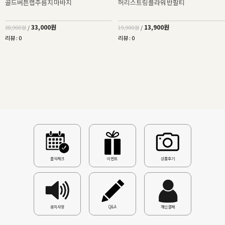
골드버튼랩주름치마바지
허리스트링플라워반팔티
33,000원
13,900원
38,900원
/
19,900원
/
리뷰 : 0
리뷰 : 0
출석체크
이벤트
상품후기
공지사항
Q&A
개인결제