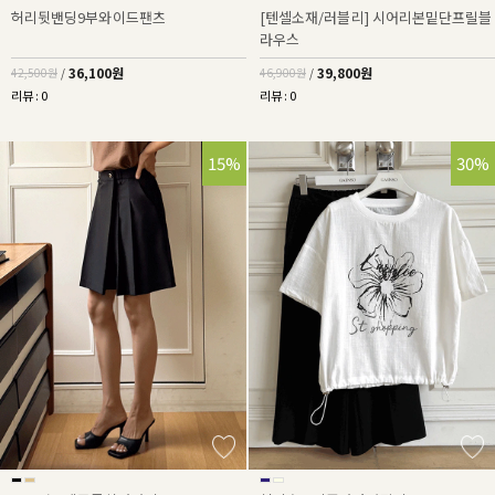
허리뒷밴딩9부와이드팬츠
[텐셀소재/러블리] 시어리본밑단프릴블
라우스
36,100원
39,800원
42,500원
/
46,900원
/
리뷰 : 0
리뷰 : 0
15%
30%