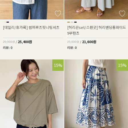
[데일리/휴가룩] 썸머루즈핏니팅셔츠
[허리끈set/스판굿] 허리밴딩통와이드
9부팬츠
25,400원
21,600원
29,900원
/
25,500원
/
리뷰 : 0
리뷰 : 0
15%
15%