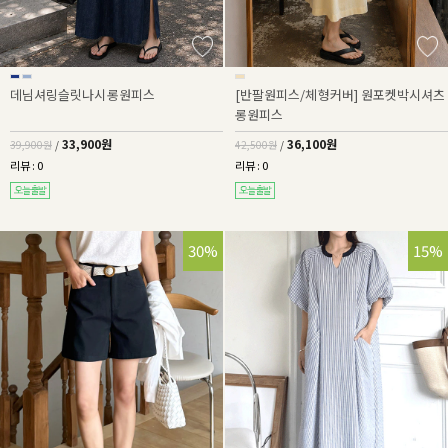
데님셔링슬릿나시롱원피스
[반팔원피스/체형커버] 원포켓박시셔츠
롱원피스
33,900원
36,100원
39,900원
/
42,500원
/
리뷰 : 0
리뷰 : 0
30%
15%