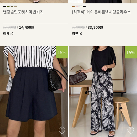
밴딩슬릿포켓치마반바지
[하객룩] 레이온버튼넥셔링블라우스
14,400원
33,900원
17,000원
/
39,900원
/
리뷰 : 0
리뷰 : 0
15%
15%