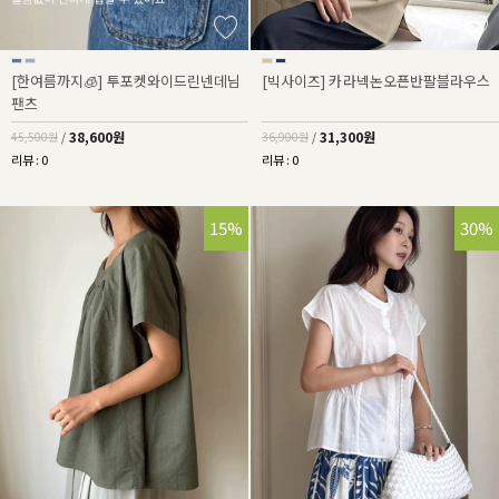
[한여름까지🧊] 투포켓와이드린넨데님
[빅사이즈] 카라넥논오픈반팔블라우스
팬츠
38,600원
31,300원
45,500원
/
36,900원
/
리뷰 : 0
리뷰 : 0
15%
30%