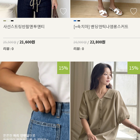
사선스트링반팔맨투맨티
[+속치마] 밴딩앤틱나염롱스커트
21,600원
22,800원
25,500원
/
26,900원
/
리뷰 : 0
리뷰 : 0
15%
15%