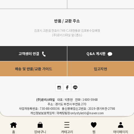
반품 / 교환 주소
김포시 고촌읍 전호리 748 CJ대한통운 김포봉수집배점
(주)온리스타일 앞 (갠소)
고객센터 연결
Q&A 게시판
배송 및 반품/교환 가이드
입고지연
(주)온리스타일
대표 : 박종현 전화 :
1600-5968
주소 : 경기도 부천시 부천로 270
사업자등록번호 : 730-88-00036 통신판매업신고번호 : 2019-경기부천-2798
개인정보보호책임자 : 마케팅팀장
onlystyle00@naver.com
COPYRIGHTⓒONLYSTYLE. ALL RIGHT RESERVERD. Designed by
RENEWWAVE
이용안내
|
이용약관
|
개인정보처리방침
|
PC버젼
홈
장바구니
카테고리
찜
마이페이지