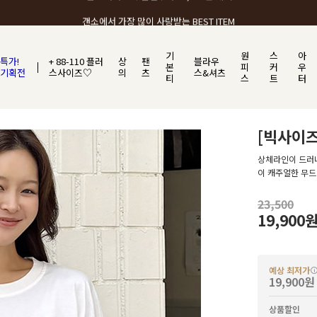
갠소에서 가장 많이 사랑받는 BEST ITEM
기
원
스
아
특가!
+ 88-110 플러
상
팬
블라우
본
피
커
우
기획전
스사이즈♡
의
츠
스&셔츠
티
스
트
터
[빅사이
상체라인이 드러
이 캐주얼한 무
23,500
19,900
예상 최저가
19,900원
상품할인