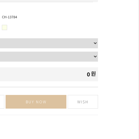
CH-13784
원
0
BUY NOW
WISH