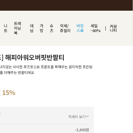
트레
니
데
가
슈
악세/
바캉
세일
커뮤
이닝
니티
트
님
방
즈
쥬얼리
스룩
~80%
복
즈] 해피아워오버핏반팔티
나지않는 넉넉한 루즈핏으로 프론트를 꽉채우는 큼지막한 프린팅
드를 더해주는 반팔티에요
원
15%
자세히 보기
-3,600원