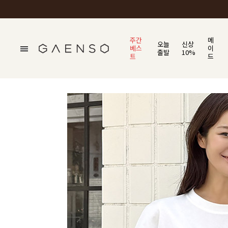
주간
메
오늘
신상
베스
이
출발
10%
트
드