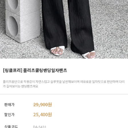
[링클프리] 플리츠쿨링밴딩일자팬츠
플리츠원단으로 착용감이 자연스럽고 실루엣을 날씬해보이며 여유로운 일자핏으로 편안하며 다리
가 길어보이는 밴딩팬츠에요
29,900원
판매가
25,400
원
할인가
상품코드
DA-5431