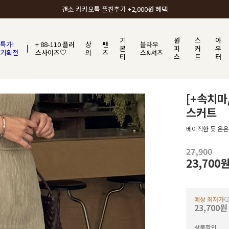
갠소에서 가장 많이 사랑받는 BEST ITEM
기
원
스
아
특가!
+ 88-110 플러
상
팬
블라우
본
피
커
우
기획전
스사이즈♡
의
츠
스&셔츠
티
스
트
터
[+속치
스커트
베이직한 듯 은은
27,900
23,700
예상 최저가
23,700원
상품할인