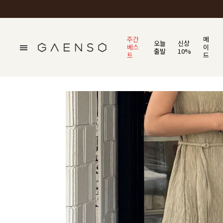
주간
메
오늘
신상
베스
이
출발
10%
트
드