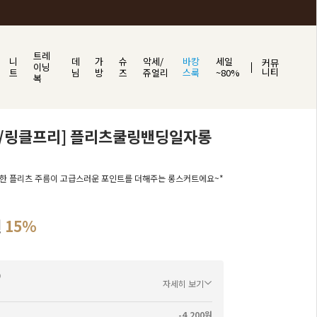
트레
니
데
가
슈
악세/
바캉
세일
커뮤
이닝
니티
트
님
방
즈
쥬얼리
스룩
~80%
복
마/링클프리] 플리츠쿨링밴딩일자롱
한 플리츠 주름이 고급스러운 포인트를 더해주는 롱스커트에요~*
원
15%
자세히 보기
-4,200원