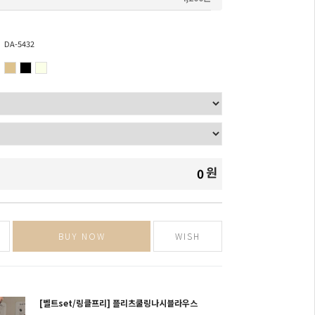
DA-5432
원
0
BUY NOW
WISH
[벨트set/링클프리] 플리츠쿨링나시블라우스