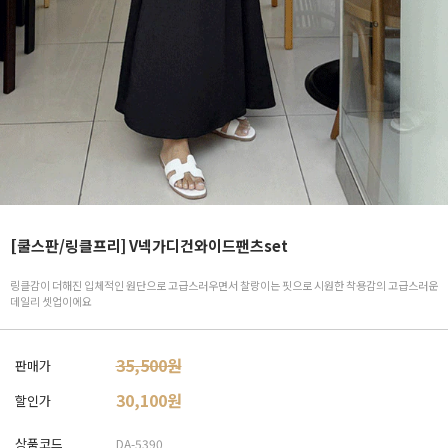
[쿨스판/링클프리] V넥가디건와이드팬츠set
링클감이 더해진 입체적인 원단으로 고급스러우면서 찰랑이는 핏으로 시원한 착용감의 고급스러운
데일리 셋업이에요
35,500원
판매가
30,100
원
할인가
상품코드
DA-5390