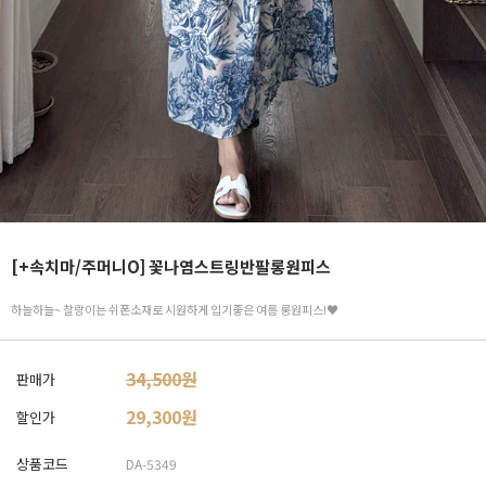
[+속치마/주머니O] 꽃나염스트링반팔롱원피스
하늘하늘~ 찰랑이는 쉬폰소재로 시원하게 입기좋은 여름 롱원피스!♥
34,500원
판매가
29,300
원
할인가
상품코드
DA-5349