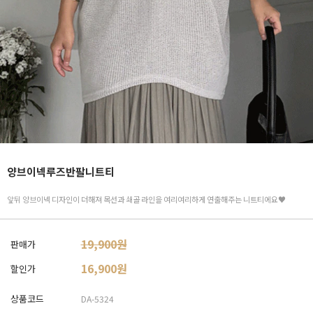
양브이넥루즈반팔니트티
앞뒤 양브이넥 디자인이 더해져 목선과 쇄골 라인을 여리여리하게 연출해주는 니트티에요♥
19,900원
판매가
16,900
원
할인가
상품코드
DA-5324