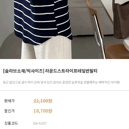
[슬라브소재/빅사이즈] 라운드스트라이프테잎반팔티
둥근 밑단으로 굳이 하의 안에 넣어 입지 않아도 깔끔한 실루엣을 연출해주는 매력적인 아이템!
22,100원
판매가
18,700
원
할인가
상품코드
DA-5297