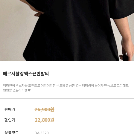
메르시찰랑엑스끈반팔티
백라인에 엑스자끈 포인트로 여리여리한 무드와 깔끔한 영문 레터링이 들어가 단독으로 코디해도
밋밋함 없는아이템♥
26,900원
판매가
22,800
원
할인가
상품코드
DA-5320