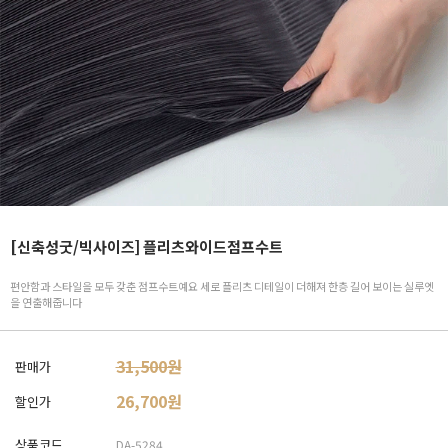
[신축성굿/빅사이즈] 플리츠와이드점프수트
편안함과 스타일을 모두 갖춘 점프수트예요 세로 플리츠 디테일이 더해져 한층 길어 보이는 실루엣
을 연출해줍니다
31,500원
판매가
26,700
원
할인가
상품코드
DA-5284