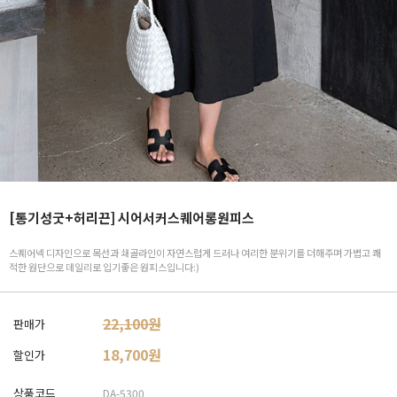
[통기성굿+허리끈] 시어서커스퀘어롱원피스
스퀘어넥 디자인으로 목선과 쇄골라인이 자연스럽게 드러나 여리한 분위기를 더해주며 가볍고 쾌
적한 원단으로 데일리로 입기좋은 원피스입니다:)
22,100원
판매가
18,700
원
할인가
상품코드
DA-5300