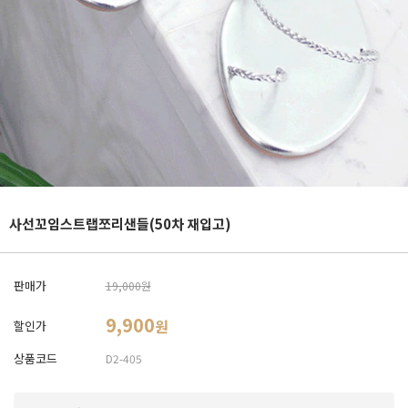
사선꼬임스트랩쪼리샌들(50차 재입고)
판매가
19,000원
9,900
원
할인가
상품코드
D2-405