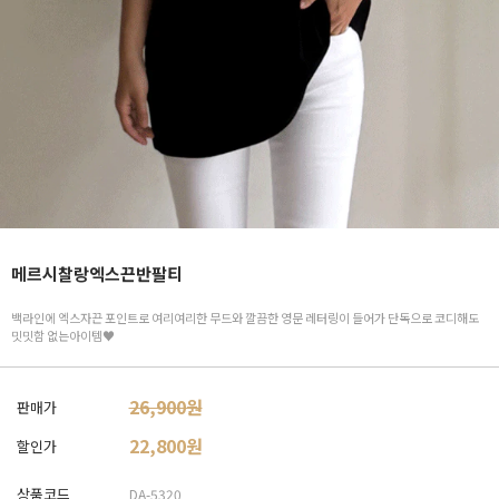
메르시찰랑엑스끈반팔티
백라인에 엑스자끈 포인트로 여리여리한 무드와 깔끔한 영문 레터링이 들어가 단독으로 코디해도
밋밋함 없는아이템♥
26,900원
판매가
22,800
원
할인가
상품코드
DA-5320