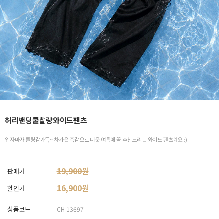
허리밴딩쿨찰랑와이드팬츠
입자마자 쿨링감가득~ 차가운 촉감으로 더운 여름에 꼭 추천드리는 와이드 팬츠예요 :)
19,900원
판매가
16,900
원
할인가
상품코드
CH-13697