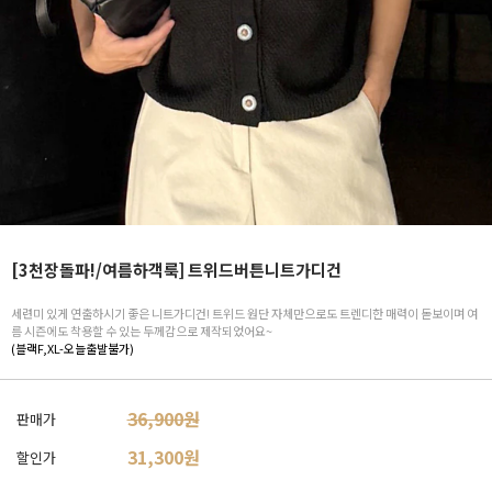
[3천장돌파!/여름하객룩] 트위드버튼니트가디건
세련미 있게 연출하시기 좋은 니트가디건! 트위드 원단 자체만으로도 트렌디한 매력이 돋보이며 여
름 시즌에도 착용할 수 있는 두께감으로 제작되었어요~
(블랙F,XL-오늘출발불가)
36,900원
판매가
31,300
원
할인가