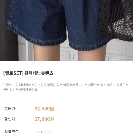
[벨트SET] 핀턱데님숏팬츠
프론트 핀턱 디테일로 자연스럽게 볼륨감 있는 실루엣이 돋보이는 제품으로 짧지 않은 기장감으로
부담 없이 착용하기 좋아요
32,500원
판매가
27,600
원
할인가
상품코드
CH-13663