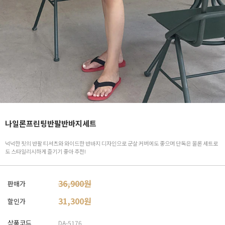
나일론프린팅반팔반바지세트
넉넉한 핏의 반팔 티셔츠와 와이드한 반바지 디자인으로 군살 커버에도 좋으며 단독은 물론 세트로
도 스타일리시하게 즐기기 좋아 추천!
36,900원
판매가
31,300
원
할인가
상품코드
DA-5176