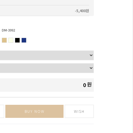
-5,400원
DM-3992
원
0
BUY NOW
WISH