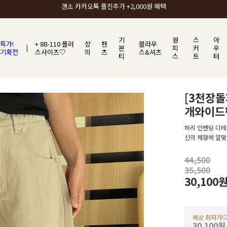
갠소에서 가장 많이 사랑받는 BEST ITEM
기
원
스
아
특가!
+ 88-110 플러
상
팬
블라우
본
피
커
우
기획전
스사이즈♡
의
츠
스&셔츠
티
스
트
터
[3천장
개와이드
허리 인밴딩 디테
신의 체형에 알맞
44,500
35,500
30,100
예상 최저가
30,100원