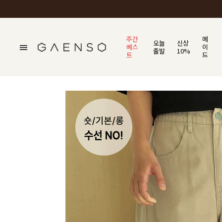
주간
메
오늘
신상
베스
이
출발
10%
트
드