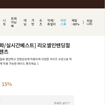
트레
니
데
가
슈
악세/
바캉
세일
커뮤
이닝
니티
트
님
방
즈
쥬얼리
스룩
~80%
복
돌파/실시간베스트] 리오셀인밴딩절
팬츠
일로 편안하고 안정감있게 착용되며 다양한 사이즈 구성으로 자
게 착용 가능한 와이드 팬츠에요 :)
원
15%
자세히 보기