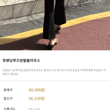
뒷밴딩루즈반팔블라우스
뒷밴딩이 실루엣을 깔끔하게 잡아주는 블라우스로 루즈핏이 상체 군살을 커버해 체형 부담없이 착
용하기 좋아요!
42,500원
판매가
36,100
원
할인가
상품코드
DA-5140