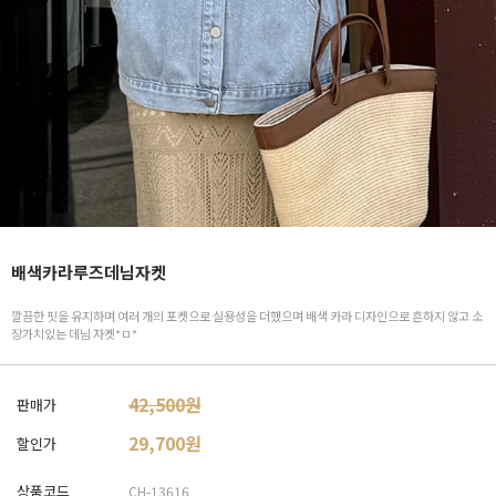
배색카라루즈데님자켓
깔끔한 핏을 유지하며 여러 개의 포켓으로 실용성을 더했으며 배색 카라 디자인으로 흔하지 않고 소
장가치있는 데님 자켓*ㅁ*
42,500원
판매가
29,700
원
할인가
상품코드
CH-13616