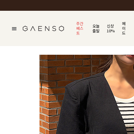
주간
메
오늘
신상
베스
이
출발
10%
트
드