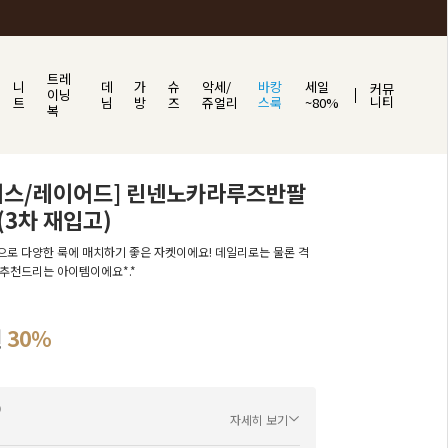
트레
니
데
가
슈
악세/
바캉
세일
커뮤
이닝
니티
트
님
방
즈
쥬얼리
스룩
~80%
복
피스/레이어드] 린넨노카라루즈반팔
3차 재입고)
로 다양한 룩에 매치하기 좋은 자켓이에요! 데일리로는 물론 격
추천드리는 아이템이에요*.*
원
30%
자세히 보기