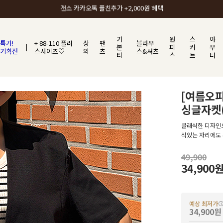
갠소에서 가장 많이 사랑받는 BEST ITEM
기
원
스
아
특가!
+ 88-110 플러
상
팬
블라우
본
피
커
우
기획전
스사이즈♡
의
츠
스&셔츠
티
스
트
터
[여름오
싱글자켓(
클래식한 디자인으
식있는 자리에도 
49,900
34,900
예상 최저가
34,900원