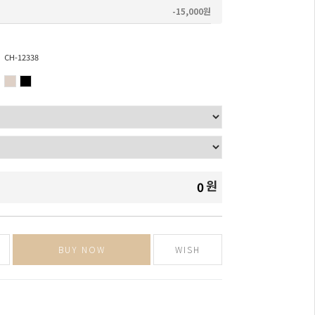
-15,000원
CH-12338
원
0
BUY NOW
WISH