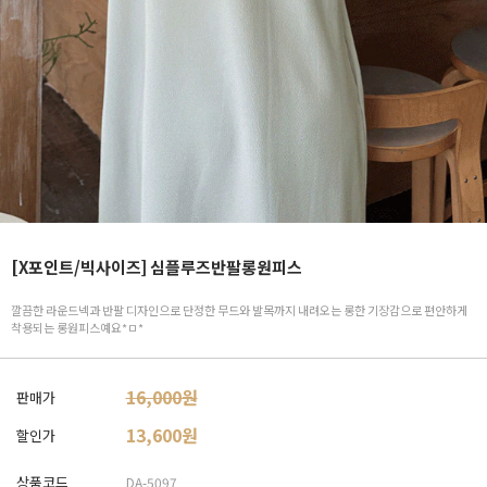
[X포인트/빅사이즈] 심플루즈반팔롱원피스
깔끔한 라운드넥과 반팔 디자인으로 단정한 무드와 발목까지 내려오는 롱한 기장감으로 편안하게
착용되는 롱원피스예요*ㅁ*
16,000원
판매가
13,600
원
할인가
상품코드
DA-5097